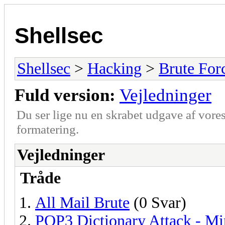
Shellsec
Shellsec
>
Hacking
>
Brute For
Fuld version:
Vejledninger
Du ser lige nu en skrabet udgave af vore
formatering.
Vejledninger
Tråde
All Mail Brute
(0 Svar)
POP3 Dictionary Attack - M