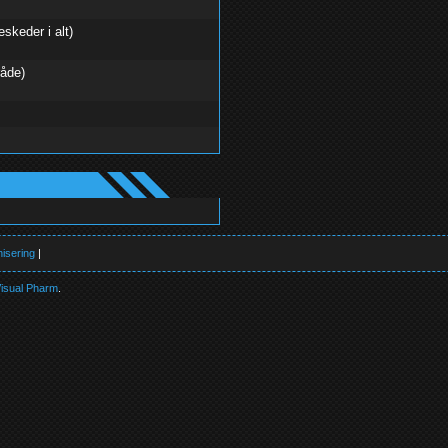
eskeder i alt)
råde)
isering
|
isual Pharm
.