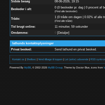
Sidste besøg
08-06-2026, 19:15
0 (0 beskeder pr. dag | 0 procent af b
Beskeder i alt:
(
Find alle beskeder
)
1 (0 tråde om dagen | 0.02% af alle t
Tråde:
(
Find alle tråde
)
Tid brugt online:
11 minutter, 59 sekunder
Omdømme:
0
[
Detaljer
]
lathunds kontaktoplysninger
Privat besked:
Send lathund en privat besked.
Kontakt os
|
Shellsec
|
Vend tilbage til toppen
|
Let (arkiv) udseende
|
RSS synkron
Powered By
MyBB
, © 2002-2026
MyBB Group
. Theme by Doctor Blue, icons from
V