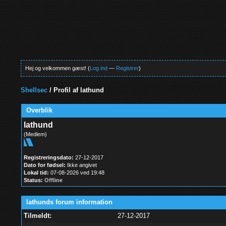
Hej og velkommen gæst! (
Log ind
—
Registrer
)
Shellsec
/
Profil af lathund
Overblik
lathund
(Medlem)
Registreringsdato:
27-12-2017
Dato for fødsel:
Ikke angivet
Lokal tid:
07-08-2026 ved 19:48
Status:
Offline
lathunds forum information
Tilmeldt:
27-12-2017