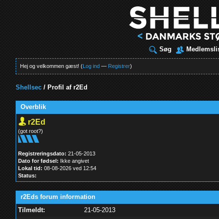
Søg
Medlemsli
Hej og velkommen gæst! (
Log ind
—
Registrer
)
Shellsec
/
Profil af r2Ed
Overblik
r2Ed
(got root?)
Registreringsdato:
21-05-2013
Dato for fødsel:
Ikke angivet
Lokal tid:
08-08-2026 ved 12:54
Status:
r2Eds forum information
Tilmeldt:
21-05-2013