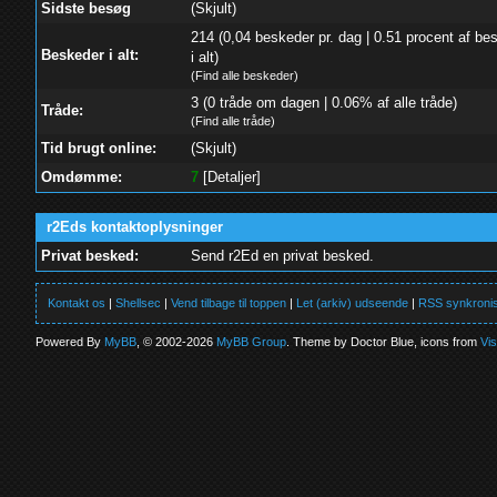
Sidste besøg
(Skjult)
214 (0,04 beskeder pr. dag | 0.51 procent af be
Beskeder i alt:
i alt)
(
Find alle beskeder
)
3 (0 tråde om dagen | 0.06% af alle tråde)
Tråde:
(
Find alle tråde
)
Tid brugt online:
(Skjult)
Omdømme:
7
[
Detaljer
]
r2Eds kontaktoplysninger
Privat besked:
Send r2Ed en privat besked.
Kontakt os
|
Shellsec
|
Vend tilbage til toppen
|
Let (arkiv) udseende
|
RSS synkronis
Powered By
MyBB
, © 2002-2026
MyBB Group
. Theme by Doctor Blue, icons from
Vi