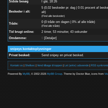
Sidste besøg
I går, 18:26
5 (0,02 beskeder pr. dag | 0.01 procent af beske
Beskeder i alt:
alt)
(
Find alle beskeder
)
0 (0 tråde om dagen | 0% af alle tråde)
Tråde:
(
Find alle tråde
)
Tid brugt online:
2 timer, 53 minutter, 43 sekunder
Omdømme:
0
[
Detaljer
]
snipeys kontaktoplysninger
Privat besked:
Send snipey en privat besked.
Kontakt os
|
Shellsec
|
Vend tilbage til toppen
|
Let (arkiv) udseende
|
RSS synkronis
Powered By
MyBB
, © 2002-2026
MyBB Group
. Theme by Doctor Blue, icons from
Vi