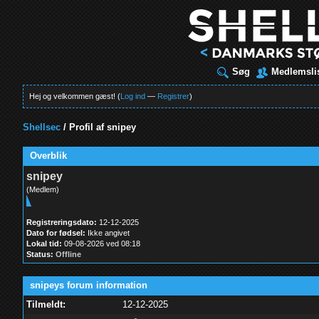
Søg
Medlemsli
Hej og velkommen gæst! (
Log ind
—
Registrer
)
Shellsec
/
Profil af snipey
Overblik
snipey
(Medlem)
Registreringsdato:
12-12-2025
Dato for fødsel:
Ikke angivet
Lokal tid:
09-08-2026 ved 08:18
Status:
Offline
snipeys forum information
Tilmeldt:
12-12-2025