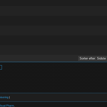
ud af 5 i gennemsnit
1
2
3
4
5
ud af 5 i gennemsnit
1
2
3
4
5
ud af 5 i gennemsnit
1
2
3
4
5
ud af 5 i gennemsnit
1
2
3
4
5
ud af 5 i gennemsnit
1
2
3
4
5
ud af 5 i gennemsnit
1
2
3
4
5
isering
|
isual Pharm
.