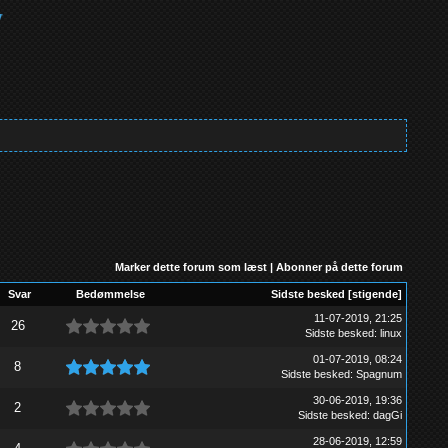
Marker dette forum som læst
|
Abonner på dette forum
Svar
Bedømmelse
Sidste besked
[
stigende
]
11-07-2019, 21:25
26
Sidste besked
:
linux
01-07-2019, 08:24
8
Sidste besked
:
Spagnum
30-06-2019, 19:36
2
Sidste besked
:
dagGi
28-06-2019, 12:59