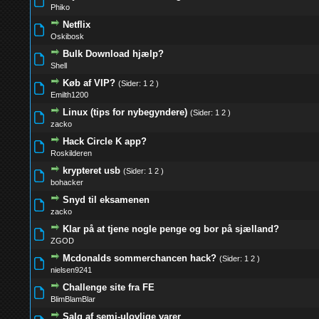
0 Stemmer - 0 
Phiko
Netflix
0 Stemmer - 0 
Oskibosk
Bulk Download hjælp?
0 Stemmer - 0 
Shell
Køb af VIP?
(Sider:
1
2
)
0 Stemmer - 0 
Emilth1200
Linux (tips for nybegyndere)
(Sider:
1
2
)
0 Stemmer - 0 
zacko
Hack Circle K app?
0 Stemmer - 0 
Roskilderen
krypteret usb
(Sider:
1
2
)
0 Stemmer - 0 
bohacker
Snyd til eksamenen
0 Stemmer - 0 
zacko
Klar på at tjene nogle penge og bor på sjælland?
0 Stemmer - 0 
ZGOD
Mcdonalds sommerchancen hack?
(Sider:
1
2
)
0 Stemmer - 0 
nielsen9241
Challenge site fra FE
0 Stemmer - 0 
BlimBlamBlar
Salg af semi-ulovlige varer