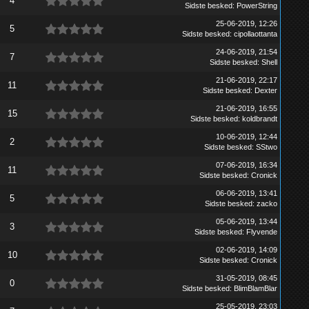
4
Sidste besked
:
PowerString
25-06-2019, 12:26
5
Sidste besked
:
cipollaottanta
24-06-2019, 21:54
7
Sidste besked
:
Shell
21-06-2019, 22:17
11
Sidste besked
:
Dexter
21-06-2019, 16:55
15
Sidste besked
:
koldbrandt
10-06-2019, 12:44
2
Sidste besked
:
SStwo
07-06-2019, 16:34
11
Sidste besked
:
Cronick
06-06-2019, 13:41
5
Sidste besked
:
zacko
05-06-2019, 13:44
3
Sidste besked
:
Flyvende
02-06-2019, 14:09
10
Sidste besked
:
Cronick
31-05-2019, 08:45
0
Sidste besked
:
BlimBlamBlar
25-05-2019, 23:03