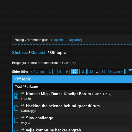
Hej og velkommen gæst! (
Log ind
—
Registrer
)
Shellsec
/
Generelt
/
Off topic
Bruger(e) udforsker dette forum: 4 Gæst(er)
Sider (69):
« Forrige
1
...
8
9
10
11
12
...
69
Næste »
Off topic
Tråd
/
Forfatter
Kontakt Mig - Dansk Ulovligt Forum
(Sider:
1
2
3
)
0 Stemmer - 0 
krak3n
Hacking the science behind great dürum
1 Stemm
DarkNigga
Sjov challenge
0 Stemmer - 0 
dagGi
vejle kommune hacker angreb