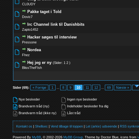
0 Stemmer - 0 
CL0UDY
Pakke taget i Told
0 Stemmer - 0 
Dovic7
Irc Channel link til Danishbits
0 Stemmer - 0 
Zapto1452
Hacker søges til interview
0 Stemmer - 0 
Pressone
Nordea
0 Stemmer - 0 
Fhez
Hej jeg er ny
(Sider:
1
2
)
0 Stemmer - 0 
BlissTheFIsh
Sider (69):
« Forrige
1
...
8
9
10
11
12
...
69
Næste »
Nye beskeder
Ingen nye beskeder
Brandvarm tråd (ny)
Indeholder beskeder fra dig
Brandvarm tråd (ikke ny)
Låst tråd
Kontakt os
|
Shellsec
|
Vend tilbage til toppen
|
Let (arkiv) udseende
|
RSS synkron
Powered By
MyBB
, © 2002-2026
MyBB Group
. Theme by Doctor Blue, icons from
V