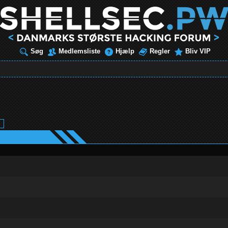
Søg
Medlemsliste
Hjælp
Regler
Bliv VIP
ud af 5 i gennemsnit
1
2
3
4
5
er - 5 ud af 5 i gennemsnit
1
2
3
4
5
ud af 5 i gennemsnit
1
2
3
4
5