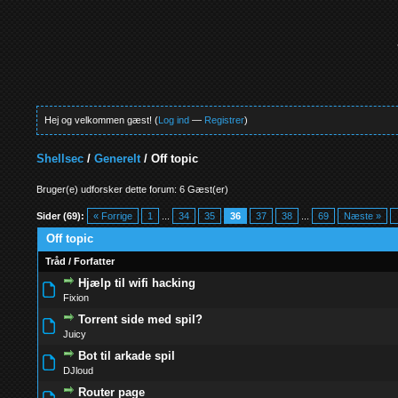
Hej og velkommen gæst! (
Log ind
—
Registrer
)
Shellsec
/
Generelt
/
Off topic
Bruger(e) udforsker dette forum: 6 Gæst(er)
Sider (69):
« Forrige
1
...
34
35
36
37
38
...
69
Næste »
Off topic
Tråd
/
Forfatter
Hjælp til wifi hacking
0 Stemmer - 0 
Fixion
Torrent side med spil?
0 Stemmer - 0 
Juicy
Bot til arkade spil
0 Stemmer - 0 
DJloud
Router page