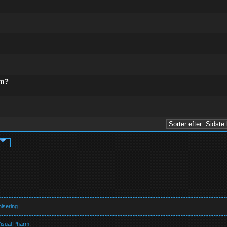
ud af 5 i gennemsnit
1
2
3
4
5
ud af 5 i gennemsnit
1
2
3
4
5
ud af 5 i gennemsnit
1
2
3
4
5
ud af 5 i gennemsnit
1
2
3
4
5
um?
ud af 5 i gennemsnit
1
2
3
4
5
ud af 5 i gennemsnit
1
2
3
4
5
isering
|
isual Pharm
.