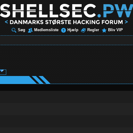
Søg
Medlemsliste
Hjælp
Regler
Bliv VIP
ud af 5 i gennemsnit
1
2
3
4
5
ud af 5 i gennemsnit
1
2
3
4
5
ud af 5 i gennemsnit
1
2
3
4
5