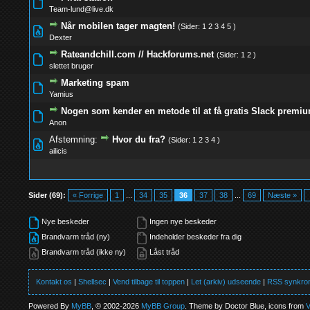
0 Stemmer - 0 
Team-lund@live.dk
Når mobilen tager magten!
(Sider:
1
2
3
4
5
)
0 Stemmer - 0 
Dexter
Rateandchill.com // Hackforums.net
(Sider:
1
2
)
0 Stemmer - 0 
slettet bruger
Marketing spam
0 Stemmer - 0 
Yamius
Nogen som kender en metode til at få gratis Slack premi
0 Stemmer - 0 
Anon
Afstemning:
Hvor du fra?
(Sider:
1
2
3
4
)
0 Stemmer - 0 
ailicis
Sider (69):
« Forrige
1
...
34
35
36
37
38
...
69
Næste »
Nye beskeder
Ingen nye beskeder
Brandvarm tråd (ny)
Indeholder beskeder fra dig
Brandvarm tråd (ikke ny)
Låst tråd
Kontakt os
|
Shellsec
|
Vend tilbage til toppen
|
Let (arkiv) udseende
|
RSS synkron
Powered By
MyBB
, © 2002-2026
MyBB Group
. Theme by Doctor Blue, icons from
V