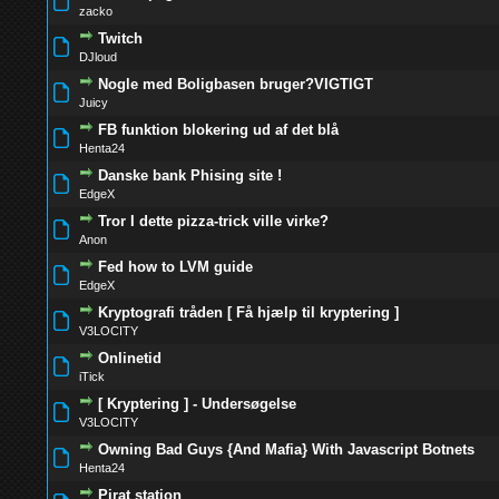
0 Stemmer - 0 
zacko
Twitch
0 Stemmer - 0 
DJloud
Nogle med Boligbasen bruger?VIGTIGT
0 Stemmer - 0 
Juicy
FB funktion blokering ud af det blå
0 Stemmer - 0 
Henta24
Danske bank Phising site !
0 Stemmer - 0 
EdgeX
Tror I dette pizza-trick ville virke?
0 Stemmer - 0 
Anon
Fed how to LVM guide
0 Stemmer - 0 
EdgeX
Kryptografi tråden [ Få hjælp til kryptering ]
0 Stemmer - 0 
V3LOCITY
Onlinetid
0 Stemmer - 0 
iTick
[ Kryptering ] - Undersøgelse
0 Stemmer - 0 
V3LOCITY
Owning Bad Guys {And Mafia} With Javascript Botnets
0 Stemmer - 0 
Henta24
Pirat station