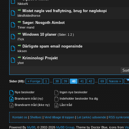
0 Stemmer - 0 ud af 5 i gennemsnit
1
2
3
4
5
NikkeN
Mistet nøgle ved fraflytning, brug for nøglekopi
0 Stemmer - 0 ud af 5 i gennemsnit
1
2
3
4
5
blindfoldedhorse
Søger: Nosgoth Aimbot
0 Stemmer - 0 ud af 5 i gennemsnit
1
2
3
4
5
Timer mand
Windows 10 planer
(Sider:
1
2
)
0 Stemmer - 0 ud af 5 i gennemsnit
1
2
3
4
5
iTick
Dårligste spam email nogensinde
0 Stemmer - 0 ud af 5 i gennemsnit
1
2
3
4
5
kiksen
Kriminologi Projekt
0 Stemmer - 0 ud af 5 i gennemsnit
1
2
3
4
5
ybot
Sider (69):
« Forrige
1
...
38
39
40
41
42
...
69
Næste »
Nye beskeder
Ingen nye beskeder
Brandvarm tråd (ny)
Indeholder beskeder fra dig
Brandvarm tråd (ikke ny)
Låst tråd
Kontakt os
|
Shellsec
|
Vend tilbage til toppen
|
Let (arkiv) udseende
|
RSS synkronis
Powered By
MyBB
, © 2002-2026
MyBB Group
. Theme by Doctor Blue, icons from
Vi