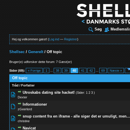
Søg
Medlemsli
Hej og velkommen gæst! (
Log ind
—
Registrer
)
Shellsec
/
Generelt
/
Off topic
Bruger(e) udforsker dette forum: 7 Gæst(er)
Sider (69):
« Forrige
1
...
38
39
40
41
42
...
69
Næste »
Off topic
Tråd
/
Forfatter
Utroskabs dating site hacket!
(Sider:
1
2
3
)
0 Stemmer - 0 ud af 5 i gennemsnit
1
2
3
4
5
Dexter
Informationer
0 Stemmer - 0 ud af 5 i gennemsnit
1
2
3
4
5
zGeerlord
snup content fra en iframe - alle siger det er umuligt, men..
0 Stemmer - 0 ud af 5 i gennemsnit
1
2
3
4
5
christine
Navicat