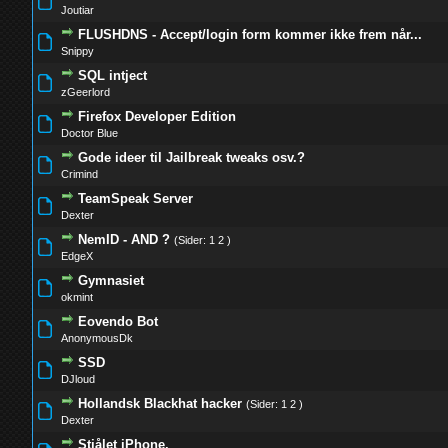
0 Stemmer - 0 ud af 5 i gennemsnit
1
2
3
4
5
Joutiar
FLUSHDNS - Accept/login form kommer ikke frem når...
0 Stemmer - 0 ud af 5 i gennemsnit
1
2
3
4
5
Snippy
SQL intject
0 Stemmer - 0 ud af 5 i gennemsnit
1
2
3
4
5
zGeerlord
Firefox Developer Edition
0 Stemmer - 0 ud af 5 i gennemsnit
1
2
3
4
5
Doctor Blue
Gode ideer til Jailbreak tweaks osv.?
0 Stemmer - 0 ud af 5 i gennemsnit
1
2
3
4
5
Crimind
TeamSpeak Server
0 Stemmer - 0 ud af 5 i gennemsnit
1
2
3
4
5
Dexter
NemID - AND ?
(Sider:
1
2
)
0 Stemmer - 0 ud af 5 i gennemsnit
1
2
3
4
5
EdgeX
Gymnasiet
0 Stemmer - 0 ud af 5 i gennemsnit
1
2
3
4
5
okmint
Eovendo Bot
0 Stemmer - 0 ud af 5 i gennemsnit
1
2
3
4
5
AnonymousDk
SSD
0 Stemmer - 0 ud af 5 i gennemsnit
1
2
3
4
5
DJloud
Hollandsk Blackhat hacker
(Sider:
1
2
)
0 Stemmer - 0 ud af 5 i gennemsnit
1
2
3
4
5
Dexter
Stjålet iPhone.