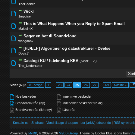
1 Stemmer - 5 ud af 5 i gennemsnit
1
2
3
4
5
TheHacker
Wickr
0 Stemmer - 0 ud af 5 i gennemsnit
1
2
3
4
5
1mpulse
This is What Happens When you Reply to Spam Email
0 Stemmer - 0 ud af 5 i gennemsnit
1
2
3
4
5
MalcolmXI
Søger en bot til Soundcloud.
0 Stemmer - 0 ud af 5 i gennemsnit
1
2
3
4
5
wangdank
[HJÆLP] Algoritmer og datastrukturer - Øvelse
0 Stemmer - 0 ud af 5 i gennemsnit
1
2
3
4
5
Dovic7
Datalogi KU / It-teknolog KEA
(Sider:
1
2
)
0 Stemmer - 0 ud af 5 i gennemsnit
1
2
3
4
5
The_Undertaker
Sider (69):
« Forrige
1
...
23
24
25
26
27
...
69
Næste »
Nye beskeder
Ingen nye beskeder
Brandvarm tråd (ny)
Indeholder beskeder fra dig
Brandvarm tråd (ikke ny)
Låst tråd
Kontakt os
|
Shellsec
|
Vend tilbage til toppen
|
Let (arkiv) udseende
|
RSS synkronis
Powered By
MyBB
, © 2002-2026
MyBB Group
. Theme by Doctor Blue, icons from
Vi