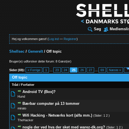
Søg
Medlemsli
Hej og velkommen gæst! (
Log ind
—
Registrer
)
Shellsec
/
Generelt
/
Off topic
Bruger(e) udforsker dette forum: 8 Gæst(er)
Sider (69):
« Forrige
1
...
23
24
25
26
27
...
69
Næste »
Off topic
Tråd
/
Forfatter
Android TV (Box)?
0 Stemmer - 0 ud af 5 i gennemsnit
1
2
3
4
5
Hund
Bærbar computer på 13 tommer
0 Stemmer - 0 ud af 5 i gennemsnit
1
2
3
4
5
mirato
Wifi Hacking - Netværks kort (alfa mm.)
(Sider:
1
2
)
0 Stemmer - 0 ud af 5 i gennemsnit
1
2
3
4
5
TheHacker
nogle der ved hva der sket med warez-dk.org?
(Sider:
1
2
)