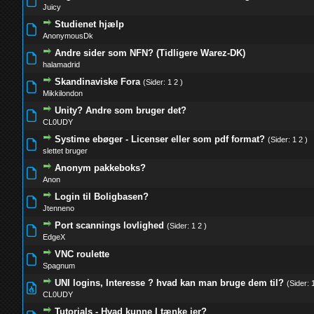
0 Stemmer - 0 ud af 5 i gennemsnit
1
2
3
4
5
Juicy
Studienet hjælp
0 Stemmer - 0 ud af 5 i gennemsnit
1
2
3
4
5
AnonymousDk
Andre sider som NFN? (Tidligere Warez-DK)
0 Stemmer - 0 ud af 5 i gennemsnit
1
2
3
4
5
halamadrid
Skandinaviske Fora
(Sider:
1
2
)
0 Stemmer - 0 ud af 5 i gennemsnit
1
2
3
4
5
Mikkilondon
Unity? Andre som bruger det?
0 Stemmer - 0 ud af 5 i gennemsnit
1
2
3
4
5
CL0UDY
Systime ebøger - Licenser eller som pdf format?
(Sider:
1
2
)
0 Stemmer - 0 ud af 5 i gennemsnit
1
2
3
4
5
slettet bruger
Anonym pakkeboks?
0 Stemmer - 0 ud af 5 i gennemsnit
1
2
3
4
5
Anon
Login til Boligbasen?
0 Stemmer - 0 ud af 5 i gennemsnit
1
2
3
4
5
Jtenneno
Port scannings lovlighed
(Sider:
1
2
)
0 Stemmer - 0 ud af 5 i gennemsnit
1
2
3
4
5
EdgeX
VNC roulette
0 Stemmer - 0 ud af 5 i gennemsnit
1
2
3
4
5
Spagnum
UNI logins, Interesse ? hvad kan man bruge dem til?
(Sider:
0 Stemmer - 0 ud af 5 i gennemsnit
1
2
3
4
5
CL0UDY
Tutorials - Hvad kunne I tænke jer?