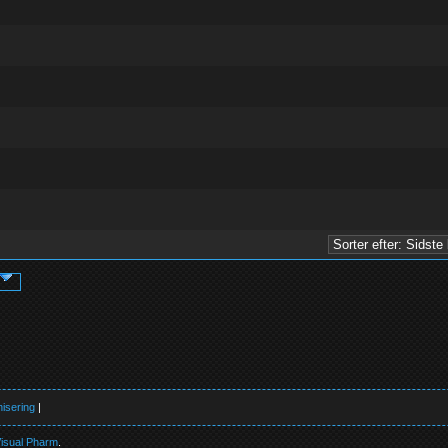
ud af 5 i gennemsnit
1
2
3
4
5
ud af 5 i gennemsnit
1
2
3
4
5
ud af 5 i gennemsnit
1
2
3
4
5
ud af 5 i gennemsnit
1
2
3
4
5
ud af 5 i gennemsnit
1
2
3
4
5
ud af 5 i gennemsnit
1
2
3
4
5
isering
|
isual Pharm
.