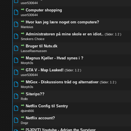
0 Stemmer - 0 
user530644
Computer shopping
0 Stemmer - 0 
user530644
Hvor kan jeg lære noget om computere?
0 Stemmer - 0 
Manisius
Administratoren på mine skole er en idiot..
(Sider:
1
2
)
0 Stemmer - 0 
Smokers Choice
Bruger til Nutv.dk
0 Stemmer - 0 
LasseRasmussen
Magnus Kjøller - Hvad synes i ?
0 Stemmer - 0 
Morph3s
GTA V - Map Leaked!
(Sider:
1
2
)
0 Stemmer - 0 
user530644
MtGox - Diskussions tråd og alternativer
(Sider:
1
2
)
0 Stemmer - 0 
Morph3s
Siterips??
0 Stemmer - 0 
Rollo
Netflix Config til Sentry
0 Stemmer - 0 
djsimi666
Netflix account?
0 Stemmer - 0 
Dogz
[SJOVT] Youtube - Adrian the Survivor