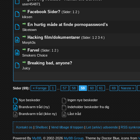
0 Stemmer - 0 
user454871
Facebook Sider?
(Sider:
1
2
)
0 Stemmer - 0 
kiksen
En hurtig måde at finde pornopassword's
0 Stemmer - 0 
Slicetown
Hacking film/dokumentarer
(Sider:
1
2
3
4
)
0 Stemmer - 0 
Morph3s
Farvel
(Sider:
1
2
)
0 Stemmer - 0 
Smokers Choice
Breaking bad, anyone?
0 Stemmer - 0 
Juicy
Sider (69):
« Forrige
1
...
57
58
59
60
61
...
69
Næste »
Nye beskeder
Ingen nye beskeder
Brandvarm tråd (ny)
Indeholder beskeder fra dig
Brandvarm tråd (ikke ny)
Låst tråd
Kontakt os
|
Shellsec
|
Vend tilbage til toppen
|
Let (arkiv) udseende
|
RSS synkron
Powered By
MyBB
, © 2002-2026
MyBB Group
. Theme by Doctor Blue, icons from
V