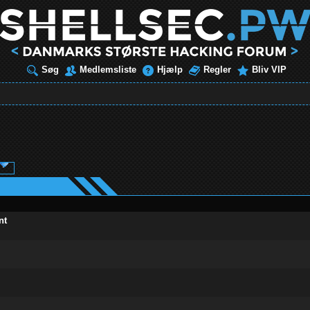
Søg
Medlemsliste
Hjælp
Regler
Bliv VIP
nt
ud af 5 i gennemsnit
1
2
3
4
5
ud af 5 i gennemsnit
1
2
3
4
5
ud af 5 i gennemsnit
1
2
3
4
5