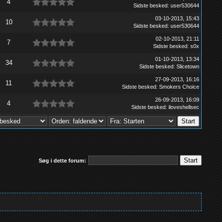
4
Sidste besked
:
user530644
03-10-2013, 15:43
10
Sidste besked
:
user530644
02-10-2013, 21:11
7
Sidste besked
:
s0x
01-10-2013, 13:34
34
Sidste besked
:
Slicetown
27-09-2013, 16:16
11
Sidste besked
:
Smokers Choice
26-09-2013, 16:09
4
Sidste besked
:
iloveshellsec
Søg i dette forum: