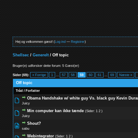
Hej og velkommen gæst! (
Log ind
—
Registrer
)
Shellsec
/
Generelt
/
Off topic
Bruger(e) udforsker dette forum: 5 Gæst(er)
Sider (69):
« Forrige
1
...
57
58
59
60
61
...
69
Næste »
Off topic
Tråd
/
Forfatter
Obama Handshake w/ white guy Vs. black guy Kevin Dura
0 Stemmer - 0 
Juicy
Min computer kan ikke tænde
(Sider:
1
2
)
0 Stemmer - 0 
Juicy
Shout?
0 Stemmer - 0 
sabu
Webintegrator
(Sider:
1
2
)