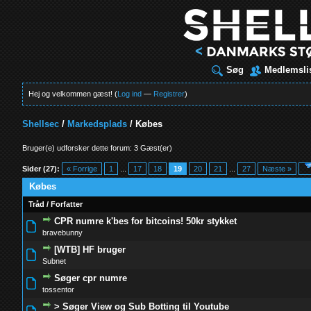
Søg
Medlemsli
Hej og velkommen gæst! (
Log ind
—
Registrer
)
Shellsec
/
Markedsplads
/
Købes
Bruger(e) udforsker dette forum: 3 Gæst(er)
Sider (27):
« Forrige
1
...
17
18
19
20
21
...
27
Næste »
Købes
Tråd
/
Forfatter
CPR numre k'bes for bitcoins! 50kr stykket
0 Stemmer - 0 ud af 5 i gennemsnit
1
2
3
4
5
bravebunny
[WTB] HF bruger
0 Stemmer - 0 ud af 5 i gennemsnit
1
2
3
4
5
Subnet
Søger cpr numre
0 Stemmer - 0 ud af 5 i gennemsnit
1
2
3
4
5
tossentor
> Søger View og Sub Botting til Youtube