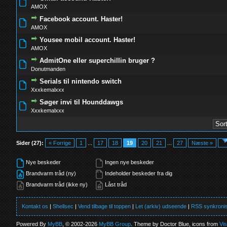
0 Stemmer - 0 ud af 5 i gennemsnit
1
2
3
4
5
AMOX
Facebook account. Haster!
0 Stemmer - 0 ud af 5 i gennemsnit
1
2
3
4
5
AMOX
Yousee mobil account. Haster!
0 Stemmer - 0 ud af 5 i gennemsnit
1
2
3
4
5
AMOX
AdmitOne eller superchillin bruger ?
0 Stemmer - 0 ud af 5 i gennemsnit
1
2
3
4
5
Donutmanden
Serials til nintendo switch
0 Stemmer - 0 ud af 5 i gennemsnit
1
2
3
4
5
Xxxkemalxxx
Søger invi til Hounddawgs
0 Stemmer - 0 ud af 5 i gennemsnit
1
2
3
4
5
Xxxkemalxxx
Sider (27):
« Forrige
1
...
17
18
19
20
21
...
27
Næste »
Nye beskeder
Ingen nye beskeder
Brandvarm tråd (ny)
Indeholder beskeder fra dig
Brandvarm tråd (ikke ny)
Låst tråd
Kontakt os
|
Shellsec
|
Vend tilbage til toppen
|
Let (arkiv) udseende
|
RSS synkronis
Powered By
MyBB
, © 2002-2026
MyBB Group
. Theme by Doctor Blue, icons from
Vi