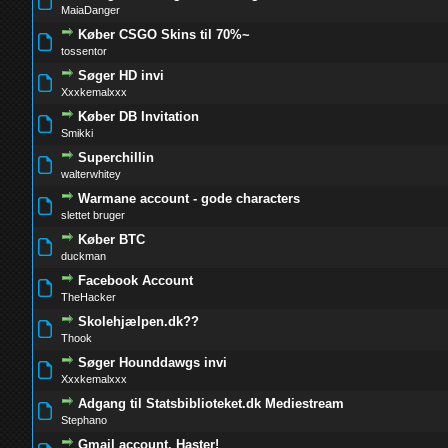
0 Stemmer - 0 ud af 5 i gennemsnit
1
2
3
4
5
MaiaDanger
Køber CSGO Skins til 70%~
0 Stemmer - 0 ud af 5 i gennemsnit
1
2
3
4
5
tossentor
Søger HD invi
0 Stemmer - 0 ud af 5 i gennemsnit
1
2
3
4
5
Xxxkemalxxx
Køber DB Invitation
0 Stemmer - 0 ud af 5 i gennemsnit
1
2
3
4
5
Smikki
Superchillin
0 Stemmer - 0 ud af 5 i gennemsnit
1
2
3
4
5
walterwhitey
Warmane account - gode characters
0 Stemmer - 0 ud af 5 i gennemsnit
1
2
3
4
5
slettet bruger
Køber BTC
0 Stemmer - 0 ud af 5 i gennemsnit
1
2
3
4
5
duckman
Facebook Account
0 Stemmer - 0 ud af 5 i gennemsnit
1
2
3
4
5
TheHacker
Skolehjælpen.dk??
0 Stemmer - 0 ud af 5 i gennemsnit
1
2
3
4
5
Thook
Søger Hounddawgs invi
0 Stemmer - 0 ud af 5 i gennemsnit
1
2
3
4
5
Xxxkemalxxx
Adgang til Statsbiblioteket.dk Mediestream
0 Stemmer - 0 ud af 5 i gennemsnit
1
2
3
4
5
Stephano
Gmail account. Haster!