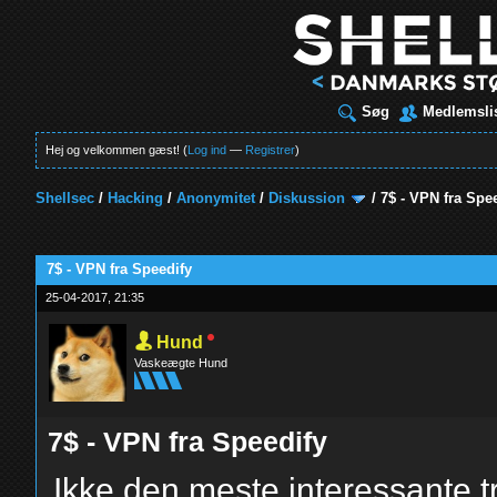
Søg
Medlemsli
Hej og velkommen gæst! (
Log ind
—
Registrer
)
Shellsec
/
Hacking
/
Anonymitet
/
Diskussion
/
7$ - VPN fra Spe
t
7$ - VPN fra Speedify
25-04-2017, 21:35
Hund
Vaskeægte Hund
7$ - VPN fra Speedify
Ikke den meste interessante t