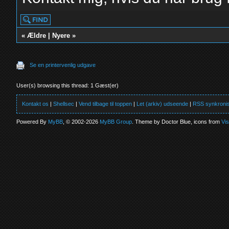
«
Ældre
|
Nyere
»
Se en printervenlig udgave
User(s) browsing this thread: 1 Gæst(er)
Kontakt os
|
Shellsec
|
Vend tilbage til toppen
|
Let (arkiv) udseende
|
RSS synkronis
Powered By
MyBB
, © 2002-2026
MyBB Group
. Theme by Doctor Blue, icons from
Vi