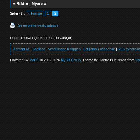
«
Ældre
|
Nyere
»
Sider (2):
« Forrige
1
2
Se en printervenlig udgave
User(s) browsing this thread: 1 Gæst(er)
Kontakt os
|
Shellsec
|
Vend tilbage til toppen
|
Let (arkiv) udseende
|
RSS synkronis
Powered By
MyBB
, © 2002-2026
MyBB Group
. Theme by Doctor Blue, icons from
Vi