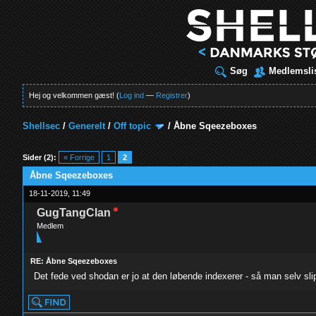
Søg
Medlemsli
Hej og velkommen gæst! (
Log ind
—
Registrer
)
Shellsec
/
Generelt
/
Off topic
/
Åbne Sqeezeboxes
t
Sider (2):
« Forrige
1
2
Åbne Sqeezeboxes
18-11-2019, 11:49
GugTangClan
Medlem
RE: Åbne Sqeezeboxes
Det fede ved shodan er jo at den løbende indexerer - så man selv sli