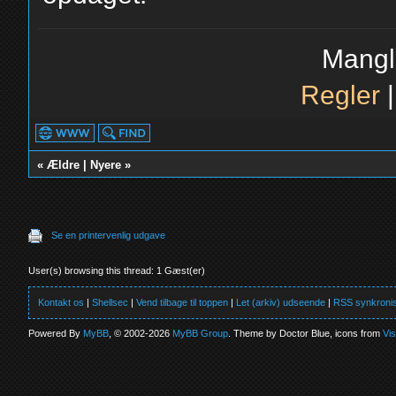
Mangl
Regler
«
Ældre
|
Nyere
»
Se en printervenlig udgave
User(s) browsing this thread: 1 Gæst(er)
Kontakt os
|
Shellsec
|
Vend tilbage til toppen
|
Let (arkiv) udseende
|
RSS synkronis
Powered By
MyBB
, © 2002-2026
MyBB Group
. Theme by Doctor Blue, icons from
Vi