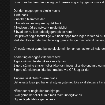
Som i nok har læst kunne jeg godt tænke mig at bygge min note 4
Det den meget gerne skulle kunne
1 wifi hack
2 nedlæg hjemmesider
3 Facebook instergram og det hack
4 Nedlæg trådløs netværk midlertideligt
5 hvad der nu kan lade sig gøre på en note 4
Har prøvet nogle forskellige wifi hack apps men ingen virker så nu 
Ved slet ikke om det kan lade sig gøre at bruge min note til hackin
Vil også meget gerne kunne skjule min ip når jeg hacker så hvis der 
Andre ting der også ville være fedt
1 gøre så min telefon ikke kan aflyttes
2 gøre så mine sms'er heller ikke kan findes af andre end mig og 
3 gøre så telefonen ikke kan trackes via GPS og alt det
Tingene skal "helst" være gratis
Det eneste krav jeg har er at styresystemet ikke skal slettes så m
Håber der er nogle der kan hjælpe
Svar gerne her eller til min mail team-lund@live.dk
Og vedligeholdelse gerne links