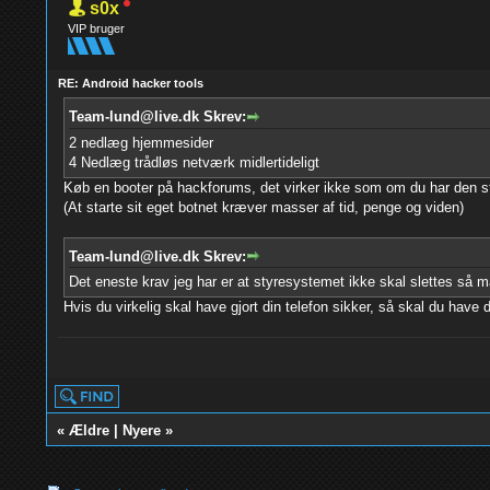
s0x
VIP bruger
RE: Android hacker tools
Team-lund@live.dk Skrev:
2 nedlæg hjemmesider
4 Nedlæg trådløs netværk midlertideligt
Køb en booter på hackforums, det virker ikke som om du har den stor
(At starte sit eget botnet kræver masser af tid, penge og viden)
Team-lund@live.dk Skrev:
Det eneste krav jeg har er at styresystemet ikke skal slettes så m
Hvis du virkelig skal have gjort din telefon sikker, så skal du hav
«
Ældre
|
Nyere
»