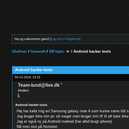
Hej og velkommen gæst! (
Log ind
—
Registrer
)
Shellsec
/
Generelt
/
Off topic
/
Android hacker tools
0 Stemmer - 0 Gennemsnit
1
2
3
4
5
Android hacker tools
04-12-2014, 23:15
Team-lund@live.dk
Medlem
Android hacker tools
Hej har købt mig en Samsung galaxy note 4 som kunne være lidt sej
Jeg bruger ikke min pc så meget men bruger min tlf til alt bare ikke t
Jeg er også ny på Android marked (har altid brugt iphone)
Nå men slut på historien