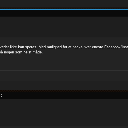
ovedet ikke kan spores. Med mulighed for at hacke hver eneste Facebook/In
 på nogen som helst måde.
k
.
)