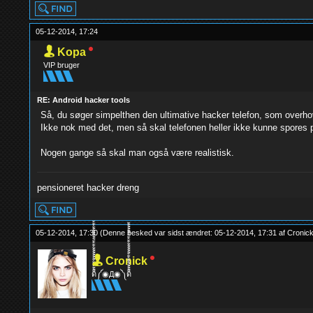
05-12-2014, 17:24
Kopa
VIP bruger
RE: Android hacker tools
Så, du søger simpelthen den ultimative hacker telefon, som overh
Ikke nok med det, men så skal telefonen heller ikke kunne spores
Nogen gange så skal man også være realistisk.
pensioneret hacker dreng
05-12-2014, 17:30
(Denne besked var sidst ændret: 05-12-2014, 17:31 af
Cronic
Cronick
ด็็้้้้้็็็็็้้้้้็็็็็้้้้้༼◉Д◉༽ด็็็็็้้้้้็็็็้้้้้็็็็็้้