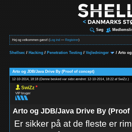
Søg
Medlemsli
Hej og velkommen gæst! (
Log ind
—
Registrer
)
Shellsec
/
Hacking
/
Penetration Testing
/
Vejledninger
/
Arto og
t
Arto og JDB/Java Drive By (Proof of concept)
12-10-2014, 18:18
(Denne besked var sidst ændret: 12-10-2014, 18:22 af
SwiZz
.
)
SwiZz
VIP bruger
Arto og JDB/Java Drive By (Proof 
Er sikker på at de fleste er ri