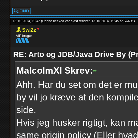
13-10-2014, 19:42
(Denne besked var sidst ændret: 13-10-2014, 19:45 af
SwiZz
.
)
SwiZz
VIP bruger
RE: Arto og JDB/Java Drive By (Pr
MalcolmXI Skrev:
Ahh. Har du set om det er mul
by vil jo kræve at den kompil
side.
Hvis jeg husker rigtigt, kan
same origin policy (Eller hva