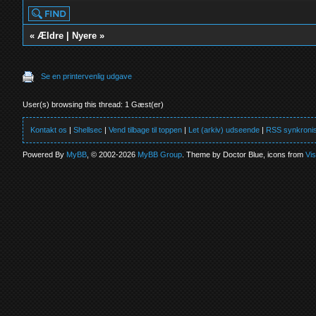
«
Ældre
|
Nyere
»
Se en printervenlig udgave
User(s) browsing this thread: 1 Gæst(er)
Kontakt os
|
Shellsec
|
Vend tilbage til toppen
|
Let (arkiv) udseende
|
RSS synkronis
Powered By
MyBB
, © 2002-2026
MyBB Group
. Theme by Doctor Blue, icons from
Vi