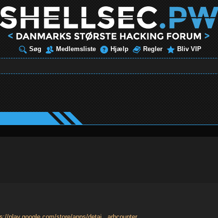
Søg
Medlemsliste
Hjælp
Regler
Bliv VIP
s://play.google.com/store/apps/detai...arbcounter