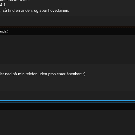
4.1.
p, så find en anden, og spar hovedpinen.
anda
.
)
et ned på min telefon uden problemer åbenbart :)