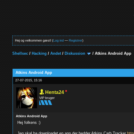
Hej og velkommen gæst! (
Log ind
—
Registrer
)
Shellsec
/
Hacking
/
Andet
/
Diskussion
/
Atkins Android App
0 Stemmer - 0 Gennemsnit
1
2
3
4
5
Atkins Android App
27-07-2015, 15:16
Henta24
VIP bruger
Atkins Android App
Hej folkens :)
Jeg skal ha downloadet en app der hedder Atkins Carb Tracker
http