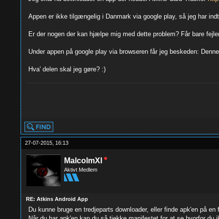
Appen er ikke tilgængelig i Danmark via google play, så jeg har ind
Er der nogen der kan hjælpe mig med dette problem? Får bare fejle
Under appen på google play via browseren får jeg beskeden: Denne a
Hva' delen skal jeg gøre? :)
27-07-2015, 16:13
MalcolmXI
Aktivt Medlem
RE: Atkins Android App
Du kunne bruge en tredjeparts downloader, eller finde apk'en på en f
Når du har apk'en kan du så tjekke manifestet for at se hvorfor du 