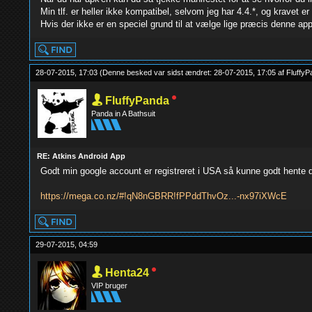
Min tlf. er heller ikke kompatibel, selvom jeg har 4.4.*, og kravet er 
Hvis der ikke er en speciel grund til at vælge lige præcis denne ap
28-07-2015, 17:03
(Denne besked var sidst ændret: 28-07-2015, 17:05 af
FluffyP
FluffyPanda
Panda in A Bathsuit
RE: Atkins Android App
Godt min google account er registreret i USA så kunne godt hente d
https://mega.co.nz/#!qN8nGBRR!fPPddThvOz...-nx97iXWcE
29-07-2015, 04:59
Henta24
VIP bruger