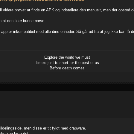
til videre prøvet at finde en APK og indstallere den manuelt, men der opstod d
n at den ikke kunne parse.
pp er inkompatibel med alle dine enheder. Så går ud fra at jeg ikke kan få d
Explore the world we must
Time's just to short for the best of us
Before death comes
ildelingsside, men disse er tit fyldt med crapware.
ikke kan køre det.