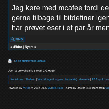
Jeg køre med mcafee fordi der 
gerne tilbage til bitdefiner ige
har prøvet eset i et par år m
«
Ældre
|
Nyere
»
Se en printervenlig udgave
User(s) browsing this thread: 1 Gæst(er)
Kontakt os
|
Shellsec
|
Vend tilbage til toppen
|
Let (arkiv) udseende
|
RSS synkronis
Powered By
MyBB
, © 2002-2026
MyBB Group
. Theme by Doctor Blue, icons from
Vi