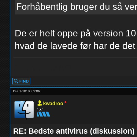
Forhåbentlig bruger du så ve
De er helt oppe på version 10
hvad de lavede før har de de
AYYYY LMAO
19-01-2018, 09:06
kwadroo
° ͜ʖ ͡°
RE: Bedste antivirus (diskussion)