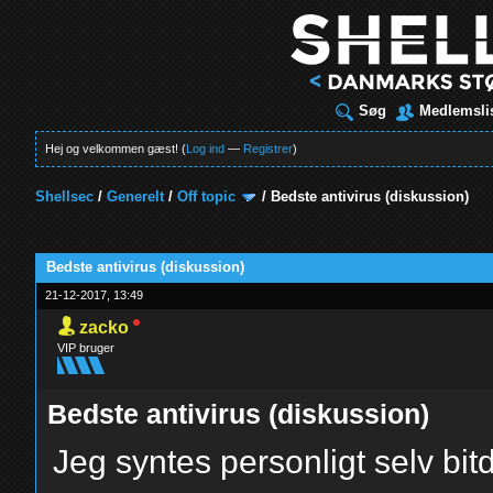
Søg
Medlemsli
Hej og velkommen gæst! (
Log ind
—
Registrer
)
Shellsec
/
Generelt
/
Off topic
/
Bedste antivirus (diskussion)
t
Bedste antivirus (diskussion)
21-12-2017, 13:49
zacko
VIP bruger
Bedste antivirus (diskussion)
Jeg syntes personligt selv bi