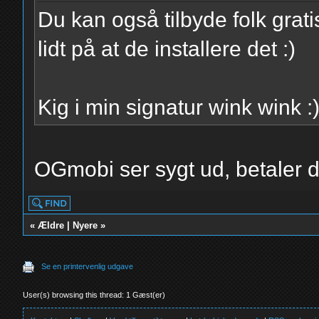
Du kan også tilbyde folk grati
lidt på at de installere det :)
Kig i min signatur wink wink :
OGmobi ser sygt ud, betaler 
«
Ældre
|
Nyere
»
Se en printervenlig udgave
User(s) browsing this thread: 1 Gæst(er)