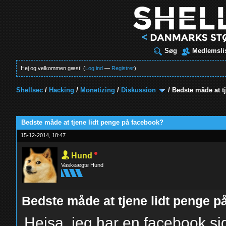
Søg
Medlemsli
Hej og velkommen gæst! (
Log ind
—
Registrer
)
Shellsec
/
Hacking
/
Monetizing
/
Diskussion
/
Bedste måde at t
t
Bedste måde at tjene lidt penge på facebook?
15-12-2014, 18:47
Hund
Vaskeægte Hund
Bedste måde at tjene lidt penge 
Hejsa, jeg har en facebook s