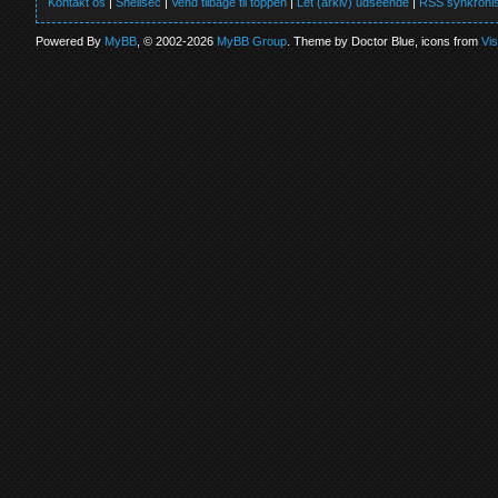
Kontakt os
|
Shellsec
|
Vend tilbage til toppen
|
Let (arkiv) udseende
|
RSS synkronis
Powered By
MyBB
, © 2002-2026
MyBB Group
. Theme by Doctor Blue, icons from
Vi