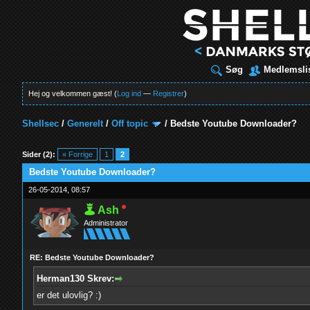
Søg
Medlemsli
Hej og velkommen gæst! (
Log ind
—
Registrer
)
Shellsec
/
Generelt
/
Off topic
/
Bedste Youtube Downloader?
t
Sider (2):
« Forrige
1
2
Bedste Youtube Downloader?
26-05-2014, 08:57
Ash
Administrator
RE: Bedste Youtube Downloader?
Herman130 Skrev:
er det ulovlig? :)