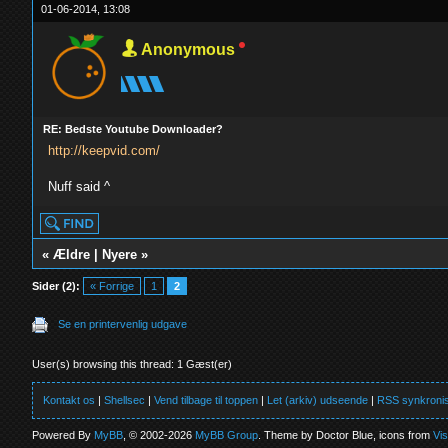
01-06-2014, 13:08
Anonymous
RE: Bedste Youtube Downloader?
http://keepvid.com/
Nuff said ^
«
Ældre
|
Nyere
»
Sider (2):
« Forrige
1
2
Se en printervenlig udgave
User(s) browsing this thread: 1 Gæst(er)
Kontakt os
|
Shellsec
|
Vend tilbage til toppen
|
Let (arkiv) udseende
|
RSS synkronis
Powered By
MyBB
, © 2002-2026
MyBB Group
. Theme by Doctor Blue, icons from
Vi