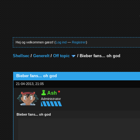
Hej og velkommen gæst! (
Log ind
—
Registrer
)
Shellsec
/
Generelt
/
Off topic
/
Bieber fans... oh god
0 Stemmer - 0 Gennemsnit
1
2
3
4
5
Bieber fans... oh god
21-04-2013, 21:05
Ash
Administrator
Bieber fans... oh god