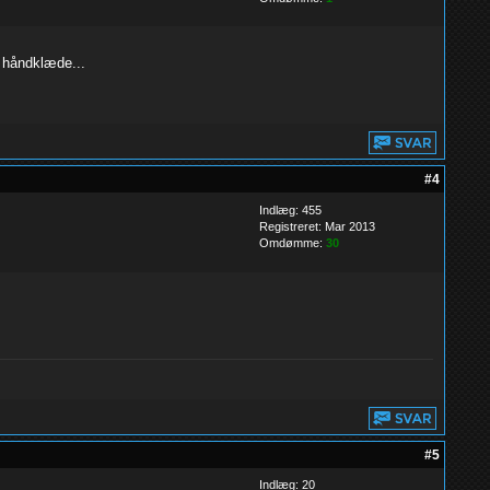
e håndklæde...
#4
Indlæg: 455
Registreret: Mar 2013
Omdømme:
30
#5
Indlæg: 20