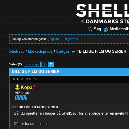
Søg
Medlemsli
Hej og velkommen gæst! (
Log ind
—
Registrer
)
Shellsec
/
Markedsplads
/
Sælges
/
BILLIGE FILM OG SERIER
t
Sider (2):
« Forrige
1
2
BILLIGE FILM OG SERIER
04-11-2019, 01:35
Kopa
VIP bruger
RE: BILLIGE FILM OG SERIER
Så, du opretter en bruger på ShellSec, for at spørge efter en invite ti
Dét er fandme usselt.