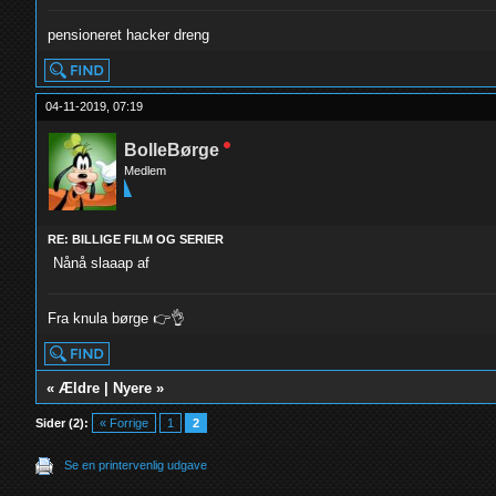
pensioneret hacker dreng
04-11-2019, 07:19
BolleBørge
Medlem
RE: BILLIGE FILM OG SERIER
Nånå slaaap af
Fra knula børge 👉👌
«
Ældre
|
Nyere
»
Sider (2):
« Forrige
1
2
Se en printervenlig udgave