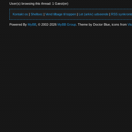
User(s) browsing this thread: 1 Gæst(er)
Kontakt os
|
Shellsec
|
Vend tilbage til toppen
|
Let (arkiv) udseende
|
RSS synkronis
Powered By
MyBB
, © 2002-2026
MyBB Group
. Theme by Doctor Blue, icons from
Vi