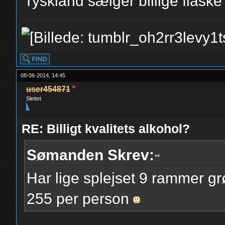
Tyskland sælger billige flask
08-06-2014, 14:45
user454871
Slettet
RE: Billigt kvalitets alkohol?
Sømanden Skrev:
Har lige splejset 9 rammer g
255 per person