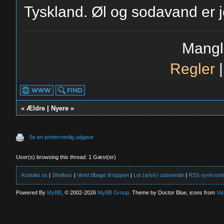
Tyskland. Øl og sodavand er jo
Mangl
Regler
«
Ældre
|
Nyere
»
Se en printervenlig udgave
User(s) browsing this thread: 1 Gæst(er)
Kontakt os
|
Shellsec
|
Vend tilbage til toppen
|
Let (arkiv) udseende
|
RSS synkronis
Powered By
MyBB
, © 2002-2026
MyBB Group
. Theme by Doctor Blue, icons from
Vi