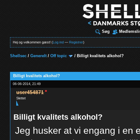
Søg
Medlemsli
Hej og velkommen gæst! (
Log ind
—
Registrer
)
Shellsec
/
Generelt
/
Off topic
/
Billigt kvalitets alkohol?
t
Billigt kvalitets alkohol?
06-06-2014, 21:49
user454871
Slettet
Billigt kvalitets alkohol?
Jeg husker at vi engang i en 