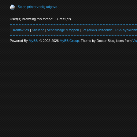
Se en printervenlig udgave
User(s) browsing this thread: 1 Gæst(er)
Kontakt os
|
Shellsec
|
Vend tilbage til toppen
|
Let (arkiv) udseende
|
RSS synkronis
Powered By
MyBB
, © 2002-2026
MyBB Group
. Theme by Doctor Blue, icons from
Vi