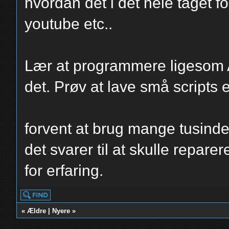
hvordan det i det hele taget f
youtube etc..
Lær at programmere ligesom A
det. Prøv at lave små scripts e
forvent at brug mange tusinde
det svarer til at skulle repar
for erfaring.
«
Ældre
|
Nyere
»