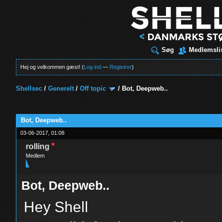
Søg
Medlemsli
Hej og velkommen gæst! (
Log ind
—
Registrer
)
Shellsec
/
Generelt
/
Off topic
/
Bot, Deepweb..
t
Bot, Deepweb..
03-06-2017, 01:08
rolling
Medlem
Bot, Deepweb..
Hey Shell