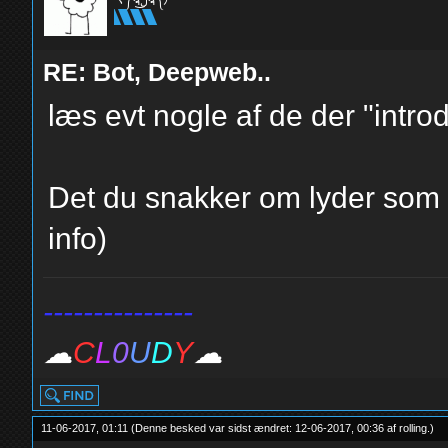
ヽ༼ຈل͜ຈ༽ﾉ
RE: Bot, Deepweb..
læs evt nogle af de der "introd
Det du snakker om lyder som 
info)
---------------
☁
C
L
0
U
D
Y
☁
11-06-2017, 01:11
(Denne besked var sidst ændret: 12-06-2017, 00:36 af
rolling
.
)