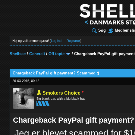
Søg
Medlemsli
Hej og velkommen gæst! (
Log ind
—
Registrer
)
Shellsec
/
Generelt
/
Off topic
/
Chargeback PayPal gift paymen
t
Chargeback PayPal gift payment? Scammed :(
26-03-2015, 00:42
Smokers Choice
Big black cat, with a big black hat.
Chargeback PayPal gift payment
Jeg er blevet scammed for $10