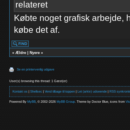
relateret
Købte noget grafisk arbejde, h
købe det af.
«
Ældre
|
Nyere
»
Se en printervenlig udgave
User(s) browsing this thread: 1 Gæst(er)
Kontakt os
|
Shellsec
|
Vend tilbage til toppen
|
Let (arkiv) udseende
|
RSS synkronis
Powered By
MyBB
, © 2002-2026
MyBB Group
. Theme by Doctor Blue, icons from
Vi