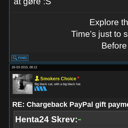
at gøre :S
Explore t
Time's just to s
Before
26-03-2015, 08:12
Smokers Choice
Big black cat, with a big black hat.
RE: Chargeback PayPal gift paym
Henta24 Skrev: