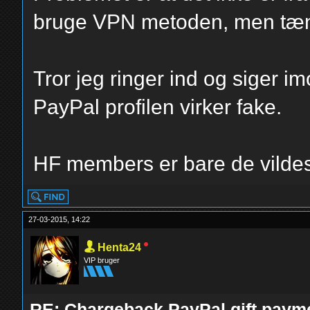
bruge VPN metoden, men tænk
Tror jeg ringer ind og siger i
PayPal profilen virker fake.
HF members er bare de vilde
27-03-2015, 14:22
Henta24
VIP bruger
RE: Chargeback PayPal gift paym