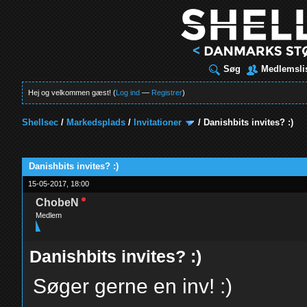
Søg
Medlemsli
Hej og velkommen gæst! (
Log ind
—
Registrer
)
Shellsec
/
Markedsplads
/
Invitationer
/
Danishbits invites? :)
t
Danishbits invites? :)
15-05-2017, 18:00
ChobeN
Medlem
Danishbits invites? :)
Søger gerne en inv! :)