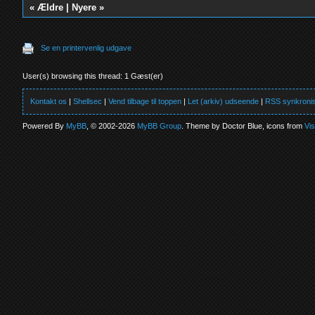
«
Ældre
|
Nyere
»
Se en printervenlig udgave
User(s) browsing this thread: 1 Gæst(er)
Kontakt os
|
Shellsec
|
Vend tilbage til toppen
|
Let (arkiv) udseende
|
RSS synkronis
Powered By
MyBB
, © 2002-2026
MyBB Group
. Theme by Doctor Blue, icons from
Vi