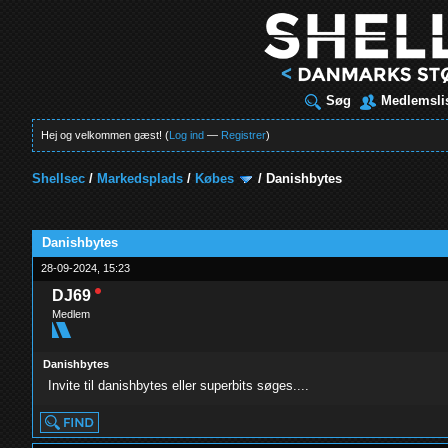
Søg
Medlemsli
Hej og velkommen gæst! (
Log ind
—
Registrer
)
Shellsec
/
Markedsplads
/
Købes
/
Danishbytes
t
Danishbytes
28-09-2024, 15:23
DJ69
Medlem
Danishbytes
Invite til danishbytes eller superbits søges....