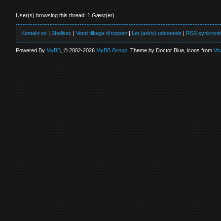
User(s) browsing this thread: 1 Gæst(er)
Kontakt os
|
Shellsec
|
Vend tilbage til toppen
|
Let (arkiv) udseende
|
RSS synkronis
Powered By
MyBB
, © 2002-2026
MyBB Group
. Theme by Doctor Blue, icons from
Vi