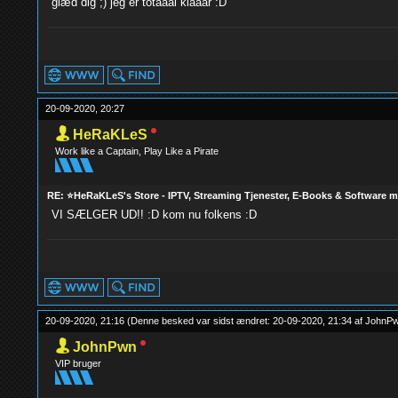
glæd dig ;) jeg er totaaal klaaar :D
20-09-2020, 20:27
HeRaKLeS
Work like a Captain, Play Like a Pirate
RE: ⭐HeRaKLeS's Store - IPTV, Streaming Tjenester, E-Books & Software 
VI SÆLGER UD!! :D kom nu folkens :D
20-09-2020, 21:16
(Denne besked var sidst ændret: 20-09-2020, 21:34 af
JohnP
JohnPwn
VIP bruger