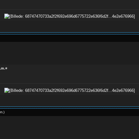
m.m.⭐
wn
.
)