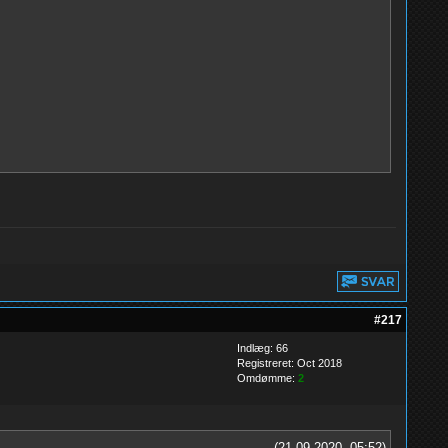
#217
Indlæg: 66
Registreret: Oct 2018
Omdømme:
2
(21-09-2020, 05:52)