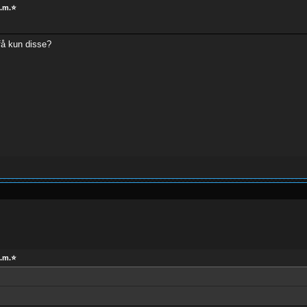
m.m.⭐
få kun disse?
m.m.⭐