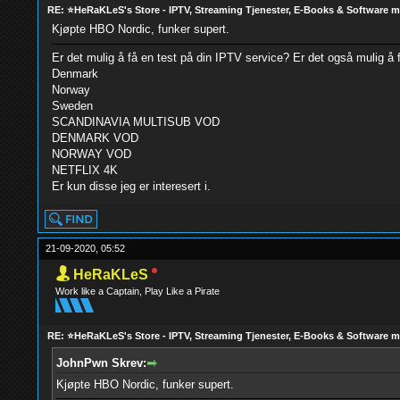
RE: ⭐HeRaKLeS's Store - IPTV, Streaming Tjenester, E-Books & Software 
Kjøpte HBO Nordic, funker supert.
Er det mulig å få en test på din IPTV service? Er det også mulig å 
Denmark
Norway
Sweden
SCANDINAVIA MULTISUB VOD
DENMARK VOD
NORWAY VOD
NETFLIX 4K
Er kun disse jeg er interesert i.
21-09-2020, 05:52
HeRaKLeS
Work like a Captain, Play Like a Pirate
RE: ⭐HeRaKLeS's Store - IPTV, Streaming Tjenester, E-Books & Software 
JohnPwn Skrev:
Kjøpte HBO Nordic, funker supert.