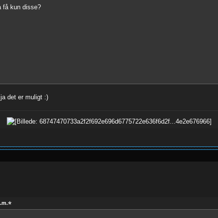
å få kun disse?
a det er muligt :)
m.m.⭐