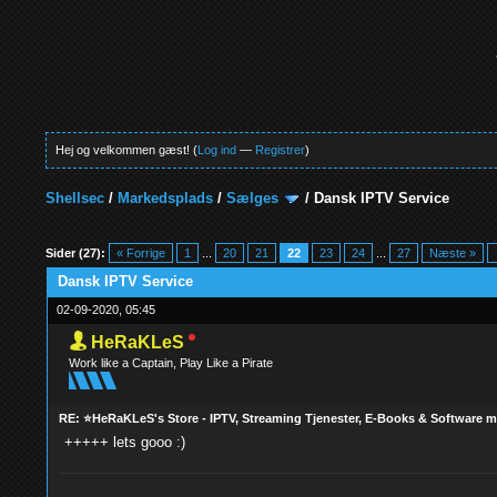
Hej og velkommen gæst! (
Log ind
—
Registrer
)
Shellsec
/
Markedsplads
/
Sælges
/
Dansk IPTV Service
6 Stemmer - 4 Gennemsnit
1
2
3
4
5
Sider (27):
« Forrige
1
...
20
21
22
23
24
...
27
Næste »
Dansk IPTV Service
02-09-2020, 05:45
HeRaKLeS
Work like a Captain, Play Like a Pirate
RE: ⭐HeRaKLeS's Store - IPTV, Streaming Tjenester, E-Books & Software 
+++++ lets gooo :)