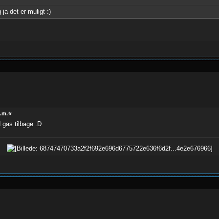
ja det er muligt :)
m.m.⭐
gas tilbage :D