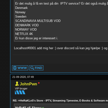
Er det mulig å få en test på din IPTV service? Er det også mulig 
Denmark
Norway
Sweden
SCANDINAVIA MULTISUB VOD
DENMARK VOD
NORWAY VOD
NETFLIX 4K
Er kun disse jeg er interesert i.
Localhost#0001 add mig her :) over discord så kan jeg hjælpe :) og j
21-09-2020, 07:49
JohnPwn
VIP bruger
RE: ⭐HeRaKLeS's Store - IPTV, Streaming Tjenester, E-Books & Software 
HeRaKLeS Skrev: