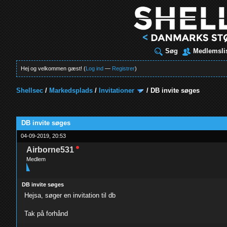
Søg
Medlemsli
Hej og velkommen gæst! (
Log ind
—
Registrer
)
Shellsec
/
Markedsplads
/
Invitationer
/
DB invite søges
t
DB invite søges
04-09-2019, 20:53
Airborne531
Medlem
DB invite søges
Hejsa, søger en invitation til db
Tak på forhånd