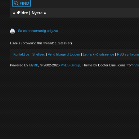
«
Ældre
|
Nyere
»
Se en printervenlig udgave
User(s) browsing this thread: 1 Gæst(er)
Kontakt os
|
Shellsec
|
Vend tilbage til toppen
|
Let (arkiv) udseende
|
RSS synkronis
Powered By
MyBB
, © 2002-2026
MyBB Group
. Theme by Doctor Blue, icons from
Vi