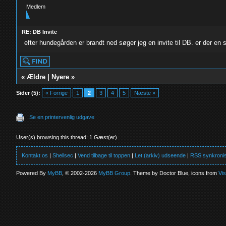
Medlem
RE: DB Invite
efter hundegården er brandt ned søger jeg en invite til DB. er der en
«
Ældre
|
Nyere
»
Sider (5):
« Forrige
1
2
3
4
5
Næste »
Se en printervenlig udgave
User(s) browsing this thread: 1 Gæst(er)
Kontakt os
|
Shellsec
|
Vend tilbage til toppen
|
Let (arkiv) udseende
|
RSS synkronis
Powered By
MyBB
, © 2002-2026
MyBB Group
. Theme by Doctor Blue, icons from
Vi