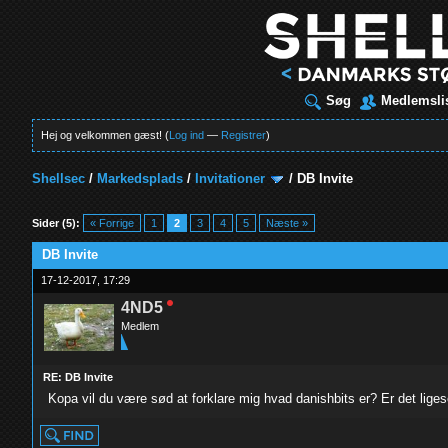
Søg
Medlemsli
Hej og velkommen gæst! (
Log ind
—
Registrer
)
Shellsec
/
Markedsplads
/
Invitationer
/
DB Invite
Sider (5):
« Forrige
1
2
3
4
5
Næste »
DB Invite
17-12-2017, 17:29
4ND5
Medlem
RE: DB Invite
Kopa vil du være sød at forklare mig hvad danishbits er? Er det lige