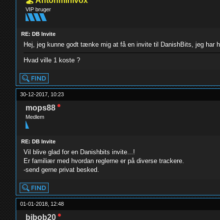
Antonminivox
VIP bruger
RE: DB Invite
Hej, jeg kunne godt tænke mig at få en invite til DanishBits, jeg har h
Hvad ville 1 koste ?
30-12-2017, 10:23
mops88
Medlem
RE: DB Invite
Vil blive glad for en Danishbits invite...!
Er familiær med hvordan reglerne er på diverse trackere.
-send gerne privat besked.
01-01-2018, 12:48
bibob20