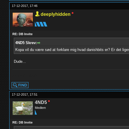
17-12-2017, 17:46
deeplyhidden
RE: DB Invite
4ND5 Skrev:
Kopa vil du være sød at forklare mig hvad danishbits er? Er det lige
Dude...
AYYYY LMAO
17-12-2017, 17:51
4ND5
Medlem
RE: DB Invite