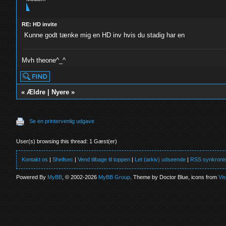
RE: HD invite
Kunne godt tænke mig en HD inv hvis du stadig har en
Mvh theone^_^
«
Ældre
|
Nyere
»
Se en printervenlig udgave
User(s) browsing this thread: 1 Gæst(er)
Kontakt os
|
Shellsec
|
Vend tilbage til toppen
|
Let (arkiv) udseende
|
RSS synkronis
Powered By
MyBB
, © 2002-2026
MyBB Group
. Theme by Doctor Blue, icons from
Vi