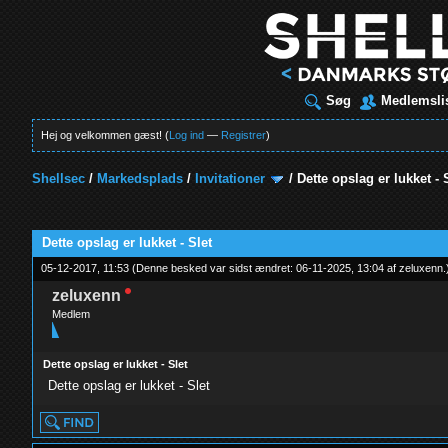
Søg
Medlemsli
Hej og velkommen gæst! (
Log ind
—
Registrer
)
Shellsec
/
Markedsplads
/
Invitationer
/
Dette opslag er lukket - 
t
Dette opslag er lukket - Slet
05-12-2017, 11:53
(Denne besked var sidst ændret: 06-11-2025, 13:04 af
zeluxenn
.
zeluxenn
Medlem
Dette opslag er lukket - Slet
Dette opslag er lukket - Slet