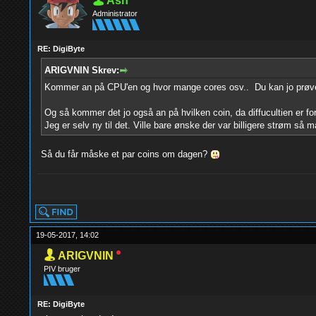
Ash
Administrator
RE: DigiByte
ARIGVNIN Skrev:
Kommer an på CPU'en og hvor mange cores osv.. Du kan jo prøve m
Og så kommer det jo også an på hvilken coin, da diffucultien er f
Jeg er selv ny til det. Ville bare ønske der var billigere strøm så
Så du får måske et par coins om dagen?
yolo
19-05-2017, 14:02
ARIGVNIN
PIV bruger
RE: DigiByte