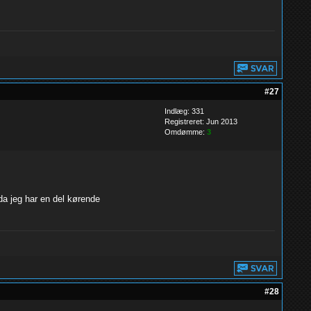
#27
Indlæg: 331
Registreret: Jun 2013
Omdømme:
3
da jeg har en del kørende
#28