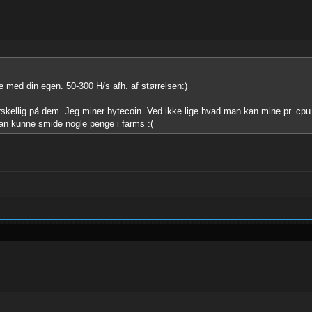
ed din egen. 50-300 H/s afh. af størrelsen:)
orskellig på dem. Jeg miner bytecoin. Ved ikke lige hvad man kan mine pr. cpu
 man kunne smide nogle penge i farms :(