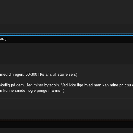
NIN
.
)
d din egen. 50-300 H/s afh. af størrelsen:)
rskellig på dem. Jeg miner bytecoin. Ved ikke lige hvad man kan mine pr. cpu 
man kunne smide nogle penge i farms :(