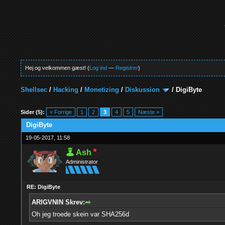
Hej og velkommen gæst! (
Log ind
—
Registrer
)
Shellsec
/
Hacking
/
Monetizing
/
Diskussion
/
DigiByte
0 Stemmer - 0 Gennemsnit
1
2
3
4
5
Sider (5):
« Forrige
1
2
3
4
5
Næste »
DigiByte
19-05-2017, 11:58
Ash
Administrator
RE: DigiByte
ARIGVNIN Skrev:
Oh jeg troede skein var SHA256d