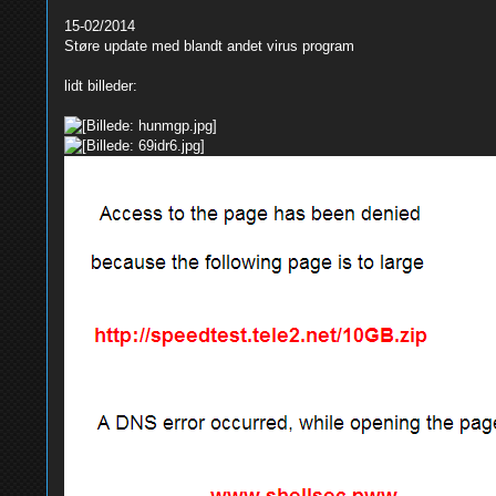
15-02/2014
Støre update med blandt andet virus program
lidt billeder: