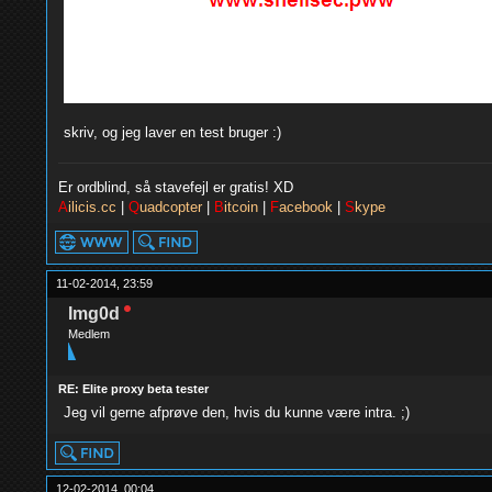
skriv, og jeg laver en test bruger :)
Er ordblind, så stavefejl er gratis! XD
A
ilicis.cc
|
Q
uadcopter
|
B
itcoin
|
F
acebook
|
S
kype
11-02-2014, 23:59
Img0d
Medlem
RE: Elite proxy beta tester
Jeg vil gerne afprøve den, hvis du kunne være intra. ;)
12-02-2014, 00:04