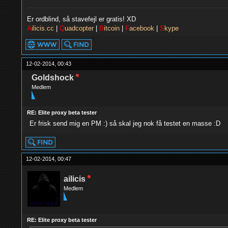
Er ordblind, så stavefejl er gratis! XD
A
ilicis.cc
|
Q
uadcopter
|
B
itcoin
|
F
acebook
|
S
kype
12-02-2014, 00:43
Goldshock
Medlem
RE: Elite proxy beta tester
Er frisk send mig en PM :) så skal jeg nok få testet en masse :D
12-02-2014, 00:47
ailicis
Medlem
RE: Elite proxy beta tester