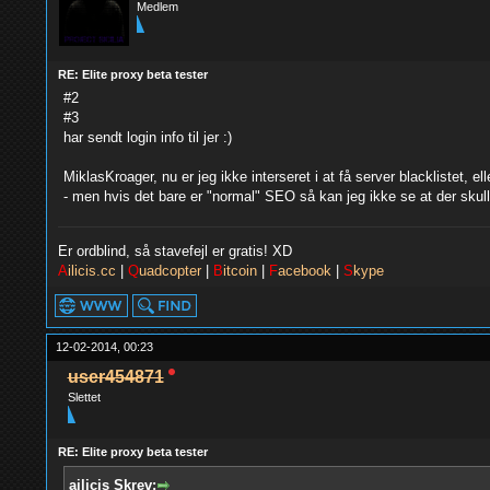
Medlem
RE: Elite proxy beta tester
#2
#3
har sendt login info til jer :)
MiklasKroager, nu er jeg ikke interseret i at få server blacklistet, 
- men hvis det bare er "normal" SEO så kan jeg ikke se at der sku
Er ordblind, så stavefejl er gratis! XD
A
ilicis.cc
|
Q
uadcopter
|
B
itcoin
|
F
acebook
|
S
kype
12-02-2014, 00:23
user454871
Slettet
RE: Elite proxy beta tester
ailicis Skrev: