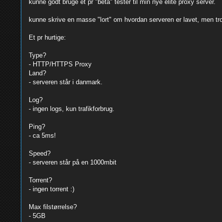
kunne godt bruge et pr "beta" testér til min nye elite proxy server.
kunne skrive en masse "lort" om hvordan serveren er lavet, men tr
Et pr hurtige:
Type?
- HTTP/HTTPS Proxy
Land?
- serveren står i danmark.
Log?
- ingen logs, kun trafikforbrug.
Ping?
- ca 5ms!
Speed?
- serveren står på en 1000mbit
Torrent?
- ingen torrent :)
Max filstørrelse?
- 5GB