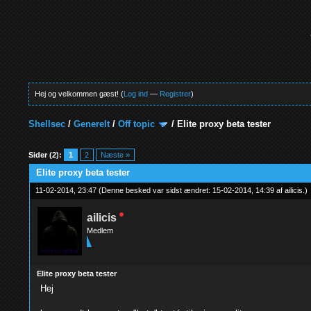
Hej og velkommen gæst! (
Log ind
—
Registrer
)
Shellsec
/
Generelt
/
Off topic
/
Elite proxy beta tester
1 Stemmer - 4 Gennemsnit
1
2
3
4
5
Sider (2):
1
2
Næste »
Elite proxy beta tester
11-02-2014, 23:47
(Denne besked var sidst ændret: 15-02-2014, 14:39 af
ailicis
.
)
ailicis
Medlem
Elite proxy beta tester
Hej