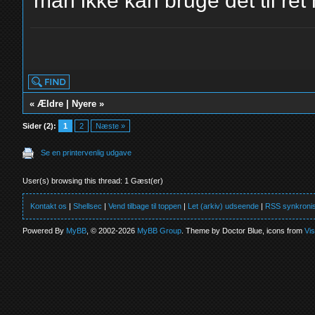
man ikke kan bruge det til ret
yolo
«
Ældre
|
Nyere
»
Sider (2):
1
2
Næste »
Se en printervenlig udgave
User(s) browsing this thread: 1 Gæst(er)
Kontakt os
|
Shellsec
|
Vend tilbage til toppen
|
Let (arkiv) udseende
|
RSS synkronis
Powered By
MyBB
, © 2002-2026
MyBB Group
. Theme by Doctor Blue, icons from
Vi