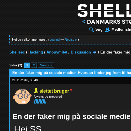
Søg
Medlemsli
Hej og velkommen gæst! (
Log ind
—
Registrer
)
Shellsec
/
Hacking
/
Anonymitet
/
Diskussion
/
En der faker mig
t
Sider (2):
1
2
Næste »
En der faker mig på sociale medier. Hvordan finder jeg frem til 
21-11-2016, 00:48
slettet bruger
Always be prepared
En der faker mig på sociale medier
Hej SS.