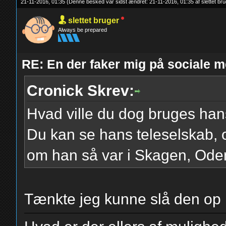
21-11-2016, 01:35
(Denne besked var sidst ændret: 21-11-2016, 01:35 af
slettet br
slettet bruger
Always be prepared
RE: En der faker mig på sociale m
Cronick Skrev:
Hvad ville du dog bruges hans
Du kan se hans teleselskab, 
om han så var i Skagen, Ode
Tænkte jeg kunne slå den op i