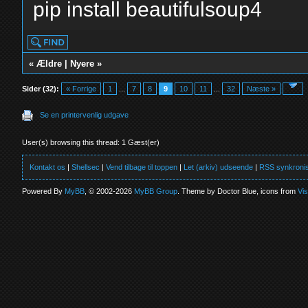
pip install beautifulsoup4
«
Ældre
|
Nyere
»
Sider (32):
« Forrige
1
...
7
8
9
10
11
...
32
Næste »
Se en printervenlig udgave
User(s) browsing this thread: 1 Gæst(er)
Kontakt os
|
Shellsec
|
Vend tilbage til toppen
|
Let (arkiv) udseende
|
RSS synkronis
Powered By
MyBB
, © 2002-2026
MyBB Group
. Theme by Doctor Blue, icons from
Vi