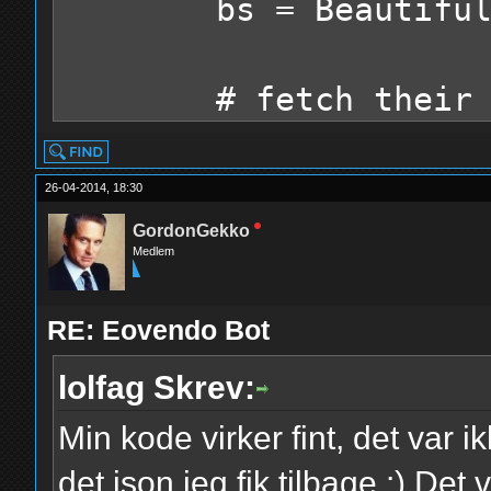
bs = BeautifulSou
"recaptcha_re
}
# fetch their reca
future?
req = self.s.post
exp = re.compile(r
26-04-2014, 18:30
recaptcha = bs.fin
return req.tex
GordonGekko
Medlem
data = self.s.get(
key = re.search(r
RE: Eovendo Bot
'(.*)'",data).group(1
lolfag Skrev:
Min kode virker fint, det var
# show the captcha
det json jeg fik tilbage :) De