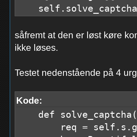
self.solve_captcha
return recaptcha_
såfremt at den er løst køre ko
ikke løses.
def verify_captcha(
url =
Testet nedenstående på 4 urg
"https://www.eovendo.
Kode:
data = {
def solve_captcha(
"recaptcha_c
req = self.s.get("
challenge,