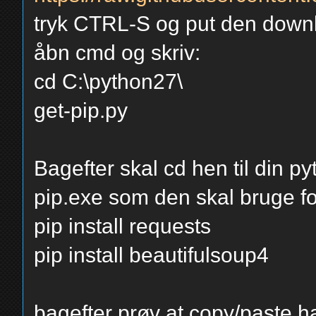
tryk CTRL-S og put den downlo
åbn cmd og skriv:
cd C:\python27\
get-pip.py
Bagefter skal cd hen til din p
pip.exe som den skal bruge f
pip install requests
pip install beautifulsoup4
bagefter prøv at copy/paste han