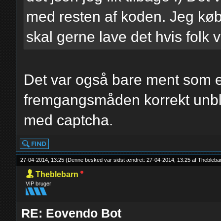
chinese
med resten af koden. Jeg køb
url = "http://www.
skal gerne lave det hvis folk v
{}".format(key)
webbrowser.get("op
Det var også bare ment som e
Chrome.app %s").open(
fremgangsmåden korrekt unbl
med captcha.
input = raw_input(
27-04-2014, 13:25
(Denne besked var sidst ændret: 27-04-2014, 13:25 af
Thebleba
data = {
Theblebarn
"recaptcha_respo
VIP bruger
"recaptcha_chall
RE: Eovendo Bot