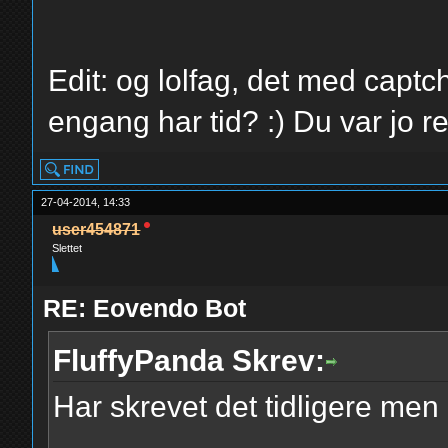
Edit: og lolfag, det med captch
engang har tid? :) Du var jo re
27-04-2014, 14:33
user454871
Slettet
RE: Eovendo Bot
FluffyPanda Skrev:
Har skrevet det tidligere men 