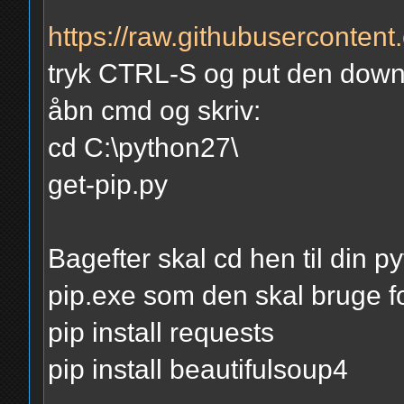
https://raw.githubusercontent
tryk CTRL-S og put den downl
åbn cmd og skriv:
cd C:\python27\
get-pip.py
Bagefter skal cd hen til din p
pip.exe som den skal bruge f
pip install requests
pip install beautifulsoup4