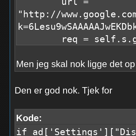
url =
"http://www.google.co
k=6Lesu9wSAAAAAJwEKDb
req = self.s.ge
bs = BeautifulSo
Men jeg skal nok ligge det op 
recaptcha_challe
bs.select("#recaptcha
Den er god nok. Tjek for
image = "http://ww
bs.find("img").attrs[
Kode:
if ad['Settings']["Di