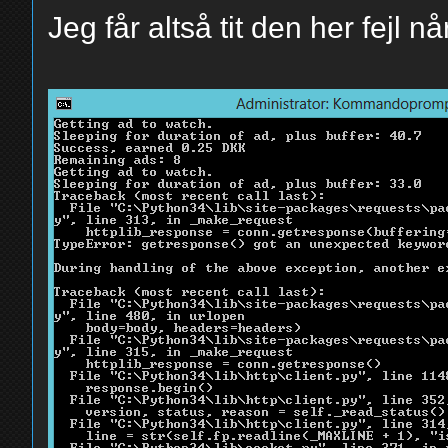
}
Jeg får altså tit den her fejl 
req =
self.s.post("https://
data=data).json()
if req['Success
print ("captch
else:
print ("Too bad,
sys.exit()