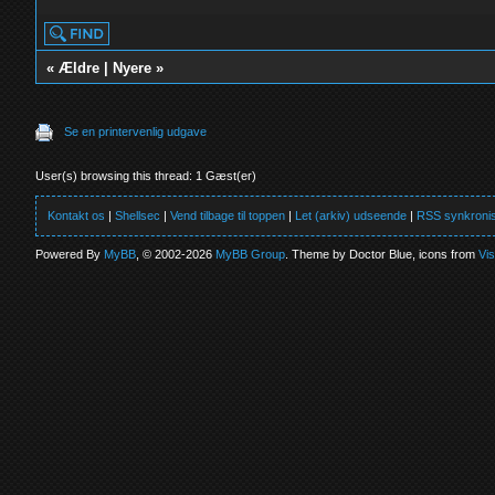
«
Ældre
|
Nyere
»
Se en printervenlig udgave
User(s) browsing this thread: 1 Gæst(er)
Kontakt os
|
Shellsec
|
Vend tilbage til toppen
|
Let (arkiv) udseende
|
RSS synkronis
Powered By
MyBB
, © 2002-2026
MyBB Group
. Theme by Doctor Blue, icons from
Vi