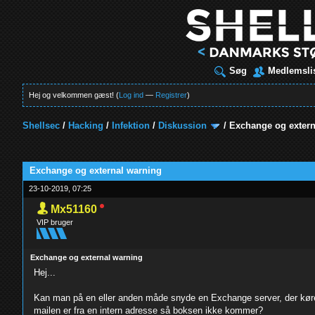
Søg
Medlemsli
Hej og velkommen gæst! (
Log ind
—
Registrer
)
Shellsec
/
Hacking
/
Infektion
/
Diskussion
/
Exchange og extern
t
Exchange og external warning
23-10-2019, 07:25
Mx51160
VIP bruger
Exchange og external warning
Hej...
Kan man på en eller anden måde snyde en Exchange server, der kører 
mailen er fra en intern adresse så boksen ikke kommer?