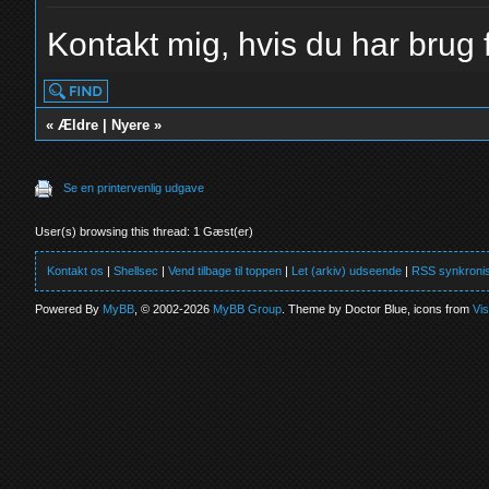
Kontakt mig, hvis du har brug f
«
Ældre
|
Nyere
»
Se en printervenlig udgave
User(s) browsing this thread: 1 Gæst(er)
Kontakt os
|
Shellsec
|
Vend tilbage til toppen
|
Let (arkiv) udseende
|
RSS synkronis
Powered By
MyBB
, © 2002-2026
MyBB Group
. Theme by Doctor Blue, icons from
Vi