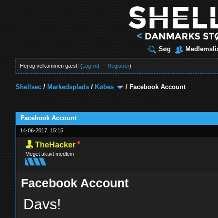
Søg
Medlemsli
Hej og velkommen gæst! (
Log ind
—
Registrer
)
Shellsec
/
Markedsplads
/
Købes
/
Facebook Account
t
Facebook Account
14-06-2017, 15:15
TheHacker
Meget aktivt medlem
Facebook Account
Davs!