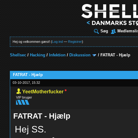
Søg
Medlemsli
Hej og velkommen gæst! (
Log ind
—
Registrer
)
Shellsec
/
Hacking
/
Infektion
/
Diskussion
/
FATRAT - Hjælp
t
FATRAT - Hjælp
03-10-2017, 15:32
YeetMotherfucker
VIP bruger
FATRAT - Hjælp
Hej SS.