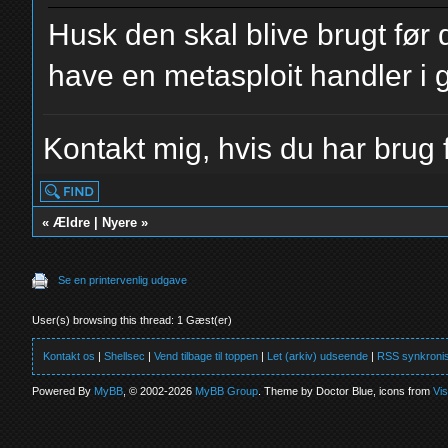
Husk den skal blive brugt før
have en metasploit handler i 
Kontakt mig, hvis du har brug f
«
Ældre
|
Nyere
»
Se en printervenlig udgave
User(s) browsing this thread: 1 Gæst(er)
Kontakt os
|
Shellsec
|
Vend tilbage til toppen
|
Let (arkiv) udseende
|
RSS synkronis
Powered By
MyBB
, © 2002-2026
MyBB Group
. Theme by Doctor Blue, icons from
Vi