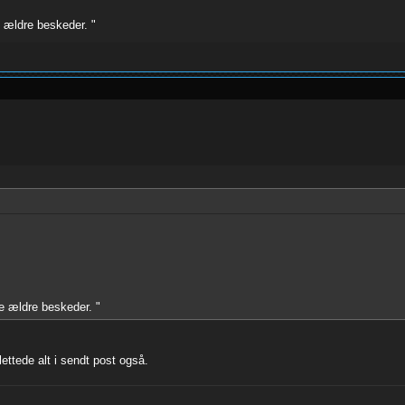
e ældre beskeder. "
ne ældre beskeder. "
ttede alt i sendt post også.