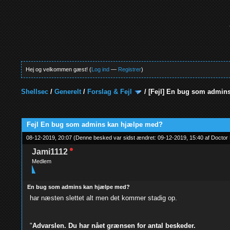
Hej og velkommen gæst! (
Log ind
—
Registrer
)
Shellsec
/
Generelt
/
Forslag & Fejl
/
[Fejl]
En bug som admins
0 Stemmer - 0 Gennemsnit
1
2
3
4
5
Fejl En bug som admins kan hjælpe med?
08-12-2019, 20:07
(Denne besked var sidst ændret: 09-12-2019, 15:40 af
Doctor 
Jami1112
Medlem
En bug som admins kan hjælpe med?
har næsten slettet alt men det kommer stadig op.
"
Advarslen. Du har nået grænsen for antal beskeder.