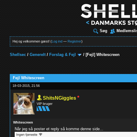
Søg
Medlemsli
Hej og velkommen gæst! (
Log ind
—
Registrer
)
Shellsec
/
Generelt
/
Forslag & Fejl
/
[Fejl]
Whitescreen
Fejl Whitescreen
18-03-2015, 21:56
ShitsNGiggles
VIP bruger
Whitescreen
Når jeg så poster et reply så komme denne side...