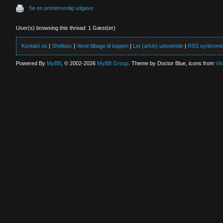
Se en printervenlig udgave
User(s) browsing this thread: 1 Gæst(er)
Kontakt os
|
Shellsec
|
Vend tilbage til toppen
|
Let (arkiv) udseende
|
RSS synkronis
Powered By
MyBB
, © 2002-2026
MyBB Group
. Theme by Doctor Blue, icons from
Vi