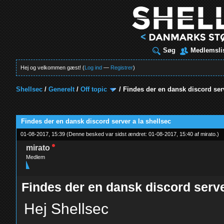
Søg
Medlemsli
Hej og velkommen gæst! (
Log ind
—
Registrer
)
Shellsec
/
Generelt
/
Off topic
/
Findes der en dansk discord serv
t
Findes der en dansk discord server a la shellsec
01-08-2017, 15:39
(Denne besked var sidst ændret: 01-08-2017, 15:40 af
mirato
.
)
mirato
Medlem
Findes der en dansk discord serve
Hej Shellsec