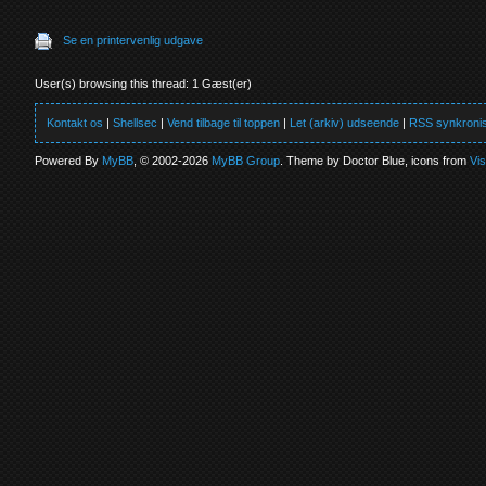
Se en printervenlig udgave
User(s) browsing this thread: 1 Gæst(er)
Kontakt os
|
Shellsec
|
Vend tilbage til toppen
|
Let (arkiv) udseende
|
RSS synkronis
Powered By
MyBB
, © 2002-2026
MyBB Group
. Theme by Doctor Blue, icons from
Vi