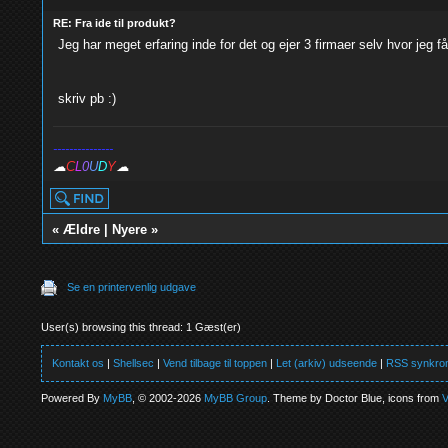
RE: Fra ide til produkt?
Jeg har meget erfaring inde for det og ejer 3 firmaer selv hvor jeg få
skriv pb :)
---------------
☁
C
L
0
U
D
Y
☁
«
Ældre
|
Nyere
»
Se en printervenlig udgave
User(s) browsing this thread: 1 Gæst(er)
Kontakt os
|
Shellsec
|
Vend tilbage til toppen
|
Let (arkiv) udseende
|
RSS synkron
Powered By
MyBB
, © 2002-2026
MyBB Group
. Theme by Doctor Blue, icons from
V