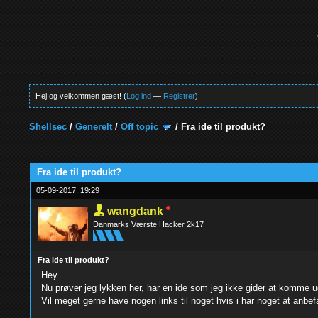
Hej og velkommen gæst! (
Log ind
—
Registrer
)
Shellsec
/
Generelt
/
Off topic
/
Fra ide til produkt?
0 Stemmer - 0 Gennemsnit
1
2
3
4
5
Fra ide til produkt?
05-09-2017, 19:29
wangdank
Danmarks Værste Hacker 2k17
Fra ide til produkt?
Hey.
Nu prøver jeg lykken her, har en ide som jeg ikke gider at komme u
Vil meget gerne have nogen links til noget hvis i har noget at anbe