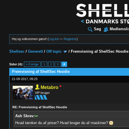
Søg
Medlemsli
Hej og velkommen gæst! (
Log ind
—
Registrer
)
Shellsec
/
Generelt
/
Off topic
/
Fremvisning af ShellSec Hoodie
t
Sider (4):
« Forrige
1
2
3
4
Fremvisning af ShellSec Hoodie
21-09-2017, 09:23
Metabro
VIP bruger
RE: Fremvisning af ShellSec Hoodie
Ash Skrev:
Hvad tænker du af priser? Hvad bruger du af maskiner?