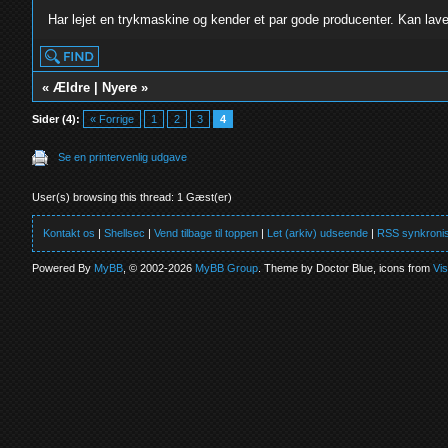
Har lejet en trykmaskine og kender et par gode producenter. Kan lave 
«
Ældre
|
Nyere
»
Sider (4):
« Forrige
1
2
3
4
Se en printervenlig udgave
User(s) browsing this thread: 1 Gæst(er)
Kontakt os
|
Shellsec
|
Vend tilbage til toppen
|
Let (arkiv) udseende
|
RSS synkronis
Powered By
MyBB
, © 2002-2026
MyBB Group
. Theme by Doctor Blue, icons from
Vi