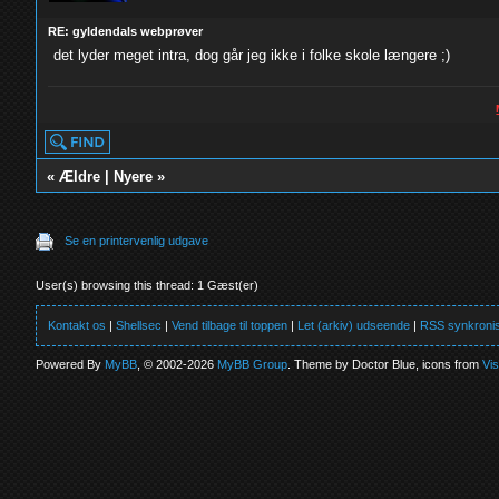
RE: gyldendals webprøver
det lyder meget intra, dog går jeg ikke i folke skole længere ;)
«
Ældre
|
Nyere
»
Se en printervenlig udgave
User(s) browsing this thread: 1 Gæst(er)
Kontakt os
|
Shellsec
|
Vend tilbage til toppen
|
Let (arkiv) udseende
|
RSS synkronis
Powered By
MyBB
, © 2002-2026
MyBB Group
. Theme by Doctor Blue, icons from
Vi