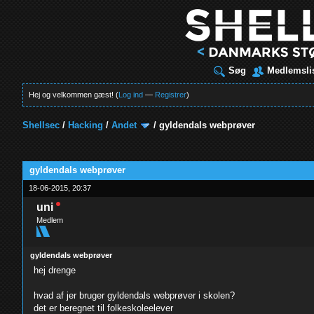
Søg
Medlemsli
Hej og velkommen gæst! (
Log ind
—
Registrer
)
Shellsec
/
Hacking
/
Andet
/
gyldendals webprøver
t
gyldendals webprøver
18-06-2015, 20:37
uni
Medlem
gyldendals webprøver
hej drenge
hvad af jer bruger gyldendals webprøver i skolen?
det er beregnet til folkeskoleelever