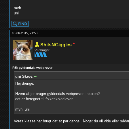
mvh.
uni
18-06-2015, 21:53
ShitsNGiggles
VIP bruger
RE: gyldendals webprøver
uni Skrev:
Hej drenge,
Hvem af jer bruger gyldendals webprøver i skolen?
det er beregnet til folkeskoleelever
mvh. uni
Vores klasse har brugt det et par gange.. Noget du vil vide eller såda