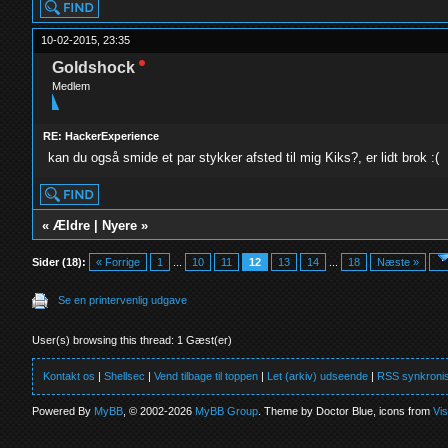
10-02-2015, 23:35
Goldshock
Medlem
RE: HackerExperience
kan du også smide et par stykker afsted til mig Kiks?, er lidt brok :(
«
Ældre
|
Nyere
»
Sider (18):
« Forrige
1
...
10
11
12
13
14
...
18
Næste »
Se en printervenlig udgave
User(s) browsing this thread: 1 Gæst(er)
Kontakt os
|
Shellsec
|
Vend tilbage til toppen
|
Let (arkiv) udseende
|
RSS synkronis
Powered By
MyBB
, © 2002-2026
MyBB Group
. Theme by Doctor Blue, icons from
Vi