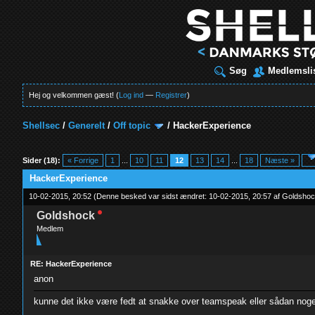
Søg
Medlemsli
Hej og velkommen gæst! (
Log ind
—
Registrer
)
Shellsec
/
Generelt
/
Off topic
/
HackerExperience
t
Sider (18):
« Forrige
1
...
10
11
12
13
14
...
18
Næste »
HackerExperience
10-02-2015, 20:52
(Denne besked var sidst ændret: 10-02-2015, 20:57 af
Goldsho
Goldshock
Medlem
RE: HackerExperience
anon
kunne det ikke være fedt at snakke over teamspeak eller sådan nog