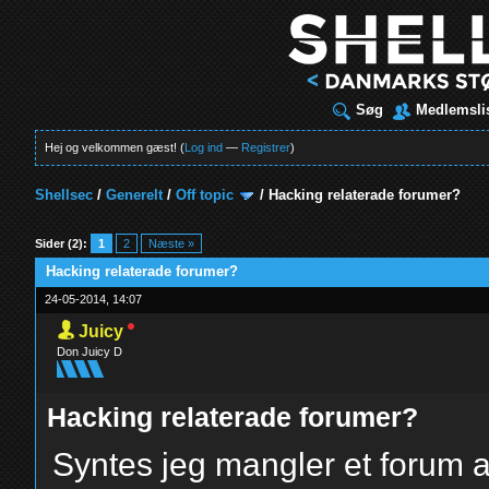
Søg
Medlemsli
Hej og velkommen gæst! (
Log ind
—
Registrer
)
Shellsec
/
Generelt
/
Off topic
/
Hacking relaterade forumer?
t
Sider (2):
1
2
Næste »
Hacking relaterade forumer?
24-05-2014, 14:07
Juicy
Don Juicy D
Hacking relaterade forumer?
Syntes jeg mangler et forum at