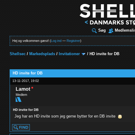
Søg
Medlemsli
Hej og velkommen gæst! (
Log ind
—
Registrer
)
Shellsec
/
Markedsplads
/
Invitationer
/
HD invite for DB
t
HD invite for DB
13-11-2017, 19:02
Lamot
Medlem
HD invite for DB
Jeg har en HD invite som jeg gerne bytter for en DB invite