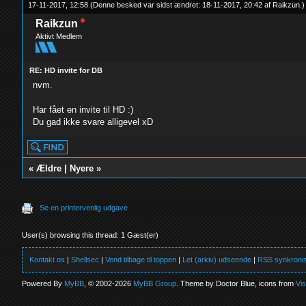
17-11-2017, 12:58
(Denne besked var sidst ændret: 18-11-2017, 20:42 af
Raikzun
.
)
Raikzun
Aktivt Medlem
RE: HD invite for DB
nvm.
Har fået en invite til HD :)
Du gad ikke svare alligevel xD
«
Ældre
|
Nyere
»
Se en printervenlig udgave
User(s) browsing this thread: 1 Gæst(er)
Kontakt os
|
Shellsec
|
Vend tilbage til toppen
|
Let (arkiv) udseende
|
RSS synkronis
Powered By
MyBB
, © 2002-2026
MyBB Group
. Theme by Doctor Blue, icons from
Vi