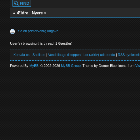
«
Ældre
|
Nyere
»
Se en printervenlig udgave
User(s) browsing this thread: 1 Gæst(er)
Kontakt os
|
Shellsec
|
Vend tilbage til toppen
|
Let (arkiv) udseende
|
RSS synkronis
Powered By
MyBB
, © 2002-2026
MyBB Group
. Theme by Doctor Blue, icons from
Vi