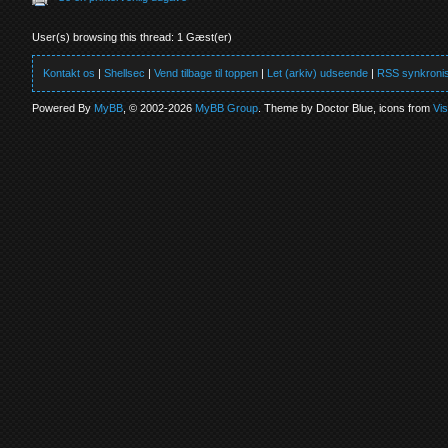
User(s) browsing this thread: 1 Gæst(er)
Kontakt os
|
Shellsec
|
Vend tilbage til toppen
|
Let (arkiv) udseende
|
RSS synkronis
Powered By
MyBB
, © 2002-2026
MyBB Group
. Theme by Doctor Blue, icons from
Vi