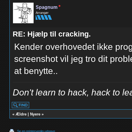
Spagnum
Arrangør
RE: Hjælp til cracking.
Kender overhovedet ikke pro
screenshot vil jeg tro dit pro
at benytte..
Don't learn to hack, hack to le
«
Ældre
|
Nyere
»
Se en printervenlig udgave