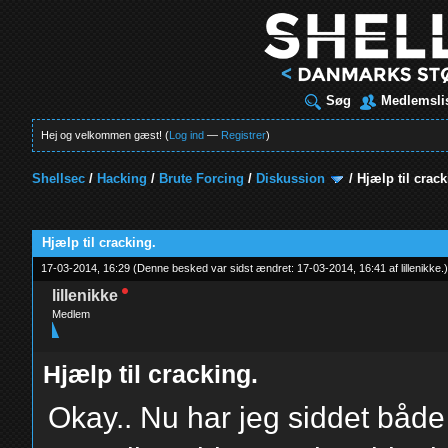
Søg
Medlemsli
Hej og velkommen gæst! (
Log ind
—
Registrer
)
Shellsec
/
Hacking
/
Brute Forcing
/
Diskussion
/
Hjælp til crack
t
Hjælp til cracking.
17-03-2014, 16:29
(Denne besked var sidst ændret: 17-03-2014, 16:41 af
lillenikke
.
lillenikke
Medlem
Hjælp til cracking.
Okay.. Nu har jeg siddet både 