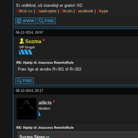
Er ordblind, så stavefejl er gratis! XD
A
ilicis.cc
|
Q
uadcopter
|
B
itcoin
|
F
acebook
|
S
kype
06-12-2014, 19:57
Suzma
VIP bruger
RE: Hjælp til .htaccess RewriteRule
Prøv lige at ændre R=301 til R=302
06-12-2014, 20:17
ailicis
Medlem
RE: Hjælp til .htaccess RewriteRule
Suzma Skrev: