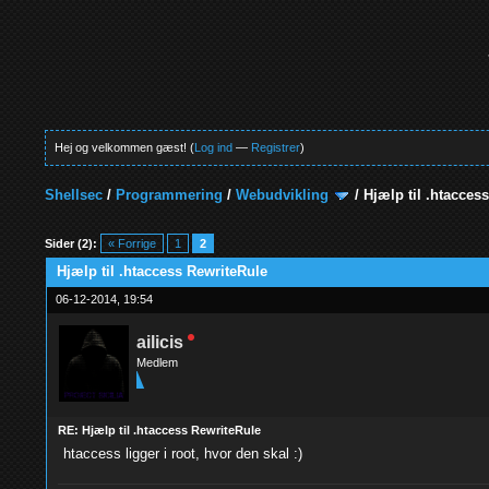
Hej og velkommen gæst! (
Log ind
—
Registrer
)
Shellsec
/
Programmering
/
Webudvikling
/
Hjælp til .htacces
0 Stemmer - 0 Gennemsnit
1
2
3
4
5
Sider (2):
« Forrige
1
2
Hjælp til .htaccess RewriteRule
06-12-2014, 19:54
ailicis
Medlem
RE: Hjælp til .htaccess RewriteRule
htaccess ligger i root, hvor den skal :)