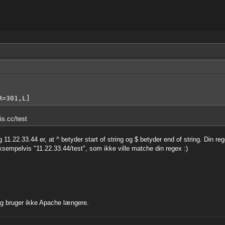
R=301,L]
is.cc/test
 11.22.33.44 er, at ^ betyder start of string og $ betyder end of string. Din re
ksempelvis "11.22.33.44/test", som ikke ville matche din regex :)
eg bruger ikke Apache længere.