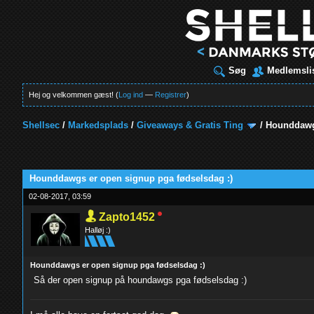
Søg
Medlemsli
Hej og velkommen gæst! (
Log ind
—
Registrer
)
Shellsec
/
Markedsplads
/
Giveaways & Gratis Ting
/
Hounddawgs
Hounddawgs er open signup pga fødselsdag :)
02-08-2017, 03:59
Zapto1452
Halløj :)
Hounddawgs er open signup pga fødselsdag :)
Så der open signup på houndawgs pga fødselsdag :)