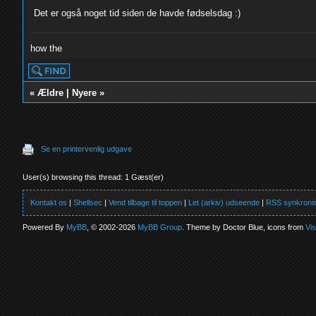
Det er også noget tid siden de havde fødselsdag :)
how the
«
Ældre
|
Nyere
»
Se en printervenlig udgave
User(s) browsing this thread: 1 Gæst(er)
Kontakt os
|
Shellsec
|
Vend tilbage til toppen
|
Let (arkiv) udseende
|
RSS synkronis
Powered By
MyBB
, © 2002-2026
MyBB Group
. Theme by Doctor Blue, icons from
Vi